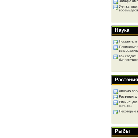
Загадка ам
Улитка, про
восемьдеся
Наука
Показатель
Понижение 
выморажив
Как создать
биологичес
Растения
Anubias nan
Растения д
Риччия: дос
полезна
Некоторые 
Рыбы