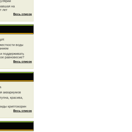
пулярии
павшая на
т лет
Весь список
 рН
жесткоcти воды
анием
 и поддерживать
кое равновесие?
Весь список
a
ля аквариумов
тупна, красива,
виды криптокорин
Весь список