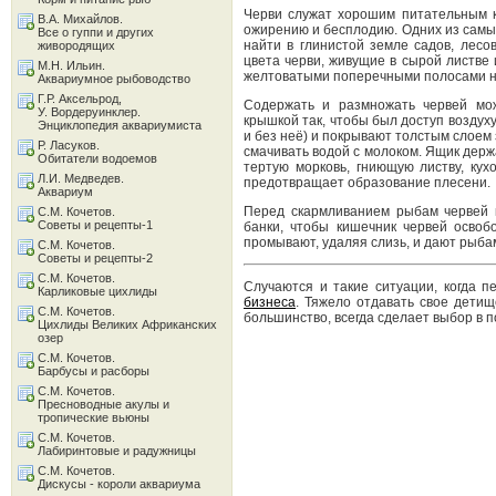
Черви служат хорошим питательным к
В.А. Михайлов.
ожирению и бесплодию. Одних из самых
Все о гуппи и других
найти в глинистой земле садов, лесо
живородящих
цвета черви, живущие в сырой листве 
М.Н. Ильин.
желтоватыми поперечными полосами н
Аквариумное рыбоводство
Г.Р. Аксельрод,
Содержать и размножать червей мо
У. Вордеруинклер.
крышкой так, чтобы был доступ воздух
Энциклопедия аквариумиста
и без неё) и покрывают толстым слоем
Р. Ласуков.
смачивать водой с молоком. Ящик держ
Обитатели водоемов
тертую морковь, гниющую листву, ку
Л.И. Медведев.
предотвращает образование плесени.
Аквариум
Перед скармливанием рыбам червей 
С.М. Кочетов.
Советы и рецепты-1
банки, чтобы кишечник червей освоб
промывают, удаляя слизь, и дают рыба
С.М. Кочетов.
Советы и рецепты-2
С.М. Кочетов.
Случаются и такие ситуации, когда 
Карликовые цихлиды
бизнеса
. Тяжело отдавать свое детищ
С.М. Кочетов.
большинство, всегда сделает выбор в по
Цихлиды Великих Африканских
озер
С.М. Кочетов.
Барбусы и расборы
С.М. Кочетов.
Пресноводные акулы и
тропические вьюны
С.М. Кочетов.
Лабиринтовые и радужницы
С.М. Кочетов.
Дискусы - короли аквариума