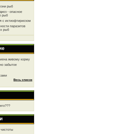
езни рыб
диоз - опасное
е рыб
ся с ихтиофтириозом
ности паразитов
х рыб
ие
мена живому корму
но забытое
 сами
Весь список
чего???
и
 чистоты