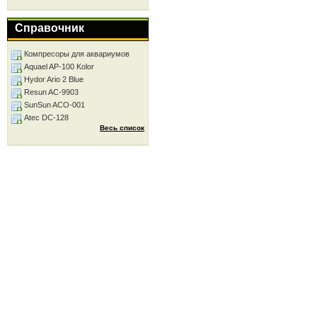
Справочник
Компресоры для аквариумов
Aquael AP-100 Kolor
Hydor Ario 2 Blue
Resun AC-9903
SunSun ACO-001
Atec DC-128
Весь список