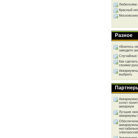
Любителям 
Красный не
Московские
Разное
«Боитесь не
заводите а
Случайные 
Как сделать
своими рук
Аквариумный
выбрать
Партнер
Аквариумист
хочет понят
аквариум
Лучшие оке
аквариумы
Обеспечени
аквариумны
нестабильн
электросна
Аквариумны