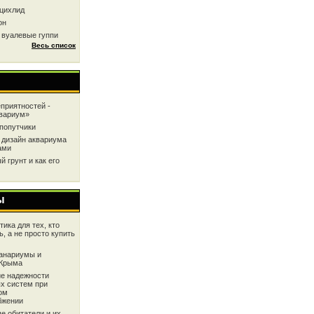
цихлид
он
 вуалевые гуппи
Весь список
приятностей -
квариум»
попутчики
 дизайн аквариума
ами
 грунт и как его
ы
ика для тех, кто
ь, а не просто купить
анариумы и
 Крыма
е надежности
х систем при
ом
бжении
е обитатели и их