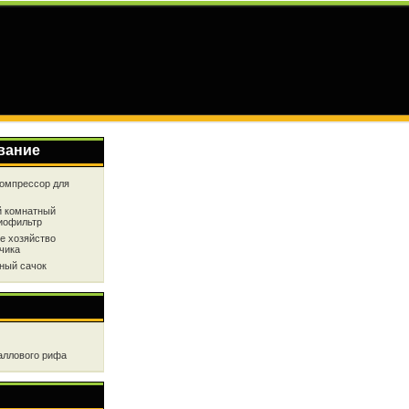
вание
омпрессор для
 комнатный
иофильтр
е хозяйство
чика
ный сачок
аллового рифа