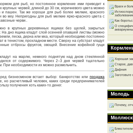
ормом для рыб, но постоянное кормление ими приводит к
Враги и бол
 крупных червей, длиной до 30 см, коричневого цвета можно
Ихтиоспори
в и пашен. Так же хороши для рыб более мелкие, красного
заболевани
и во мху. Непригодны для рыб мелкие ярко-красного цвета с
авозные черви..
Как бороть
О специфич
жно в крупных деревянных ящиках без щелей, закрытых
аквариумны
у. На дно ящика кладут слой осенней опавшей листвы (можно
 земли, песка, дерна или мха, который необходимо постоянно
ат в тенистом, прохладном месте. Сверху на субстрат кладут
хонные отбросы фруктов, овощей. Внесение кофейной гущи
Кормлен
кладут на марлю, немного поднятую над дном стеклянной
Хорошая за
одился от содержимого. Через 2–3 дня червей тщательно
Старое, дав
м. При необходимости их можно размельчить.
Дафния
Заготовьте
перед бизнесменом встает выбор: банкротство или
продажа
е, но расчетливый человек, каких среди предпринимателей
льзу получения хоть каких-то денег.
Молодь
Почему, от
Моллюск
Блюстители