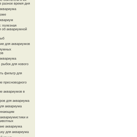
в разное время дня
 аквариума
доме
аквариум
: полезная
 об аквариумной
рыб
ие для аквариумов
иумных
ов
 аквариума
 рыбок для нового
ть фильтр для
ие пресноводного
ие аквариумов в
ров для аквариума
для аквариума
чинающим
 аквариумистики и
животных
ие аквариума
шку для аквариума