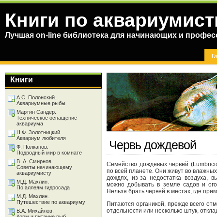
Книги по аквариумист
Лучшая on-line библиотека для начинающих и профес
Г
Книги
А.С. Полонский.
Аквариумные рыбы
Мартин Сандер.
Техническое оснащение
аквариума
Н.Ф. Золотницкий.
Аквариум любителя
Червь дождевой
Ф. Полканов.
Подводный мир в комнате
В. А. Смирнов.
Семейство дождевых червей (Lumbrici
Советы начинающему
по всей планете. Они живут во влажных 
аквариумисту
дождях, из-за недостатка воздуха, 
М.Д. Махлин.
можно добывать в земле садов и ого
По аллеям гидросада
Нельзя брать червей в местах, где пр
М.Д. Махлин.
Путешествие по аквариуму
Питаются органикой, прежде всего от
отдельности или несколько штук, откла
В.А. Михайлов.
Корм и питание рыб