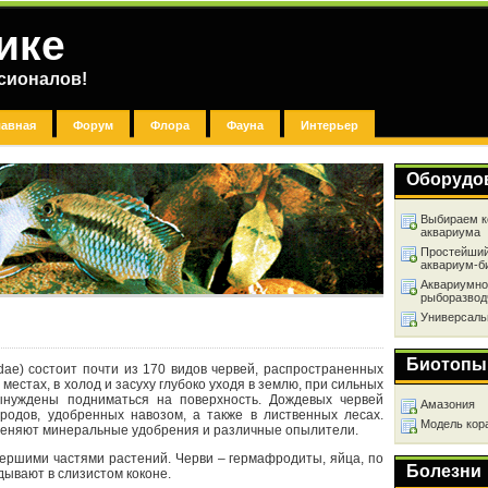
ике
сионалов!
лавная
Форум
Флора
Фауна
Интерьер
Оборудо
Выбираем к
аквариума
Простейший
аквариум-б
Аквариумно
рыборазвод
Универсаль
Биотопы
dae) состоит почти из 170 видов червей, распространенных
местах, в холод и засуху глубоко уходя в землю, при сильных
вынуждены подниматься на поверхность. Дождевых червей
Амазония
родов, удобренных навозом, а также в лиственных лесах.
Модель кор
именяют минеральные удобрения и различные опылители.
мершими частями растений. Черви – гермафродиты, яйца, по
Болезни
дывают в слизистом коконе.