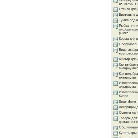
активность 
Стекло для
Биотопы в 
Тумба под 
Рыбка гуппи
информация
рыбке
Корма для 
Оборудован
Виды аквар
компрессор
Фильтр для
Как выбрать
аквариума?
Как подобра
аквариума
Изготовлен
аквариума
Изготовлен
Киеве
Виды фильт
Декорации 
Советы на
Товары для
домашних 
Обслуживан
Купить кры