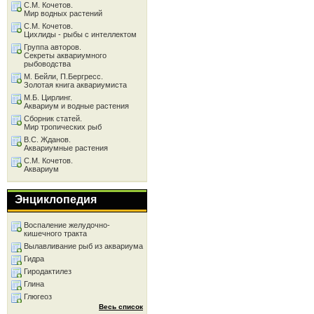
С.М. Кочетов.
Мир водных растений
С.М. Кочетов.
Цихлиды - рыбы с интеллектом
Группа авторов.
Секреты аквариумного
рыбоводства
М. Бейли, П.Бергресс.
Золотая книга аквариумиста
М.Б. Цирлинг.
Аквариум и водные растения
Сборник статей.
Мир тропических рыб
В.С. Жданов.
Аквариумные растения
С.М. Кочетов.
Аквариум
Энциклопедия
Воспаление желудочно-
кишечного тракта
Вылавливание рыб из аквариума
Гидра
Гиродактилез
Глина
Глюгеоз
Весь список