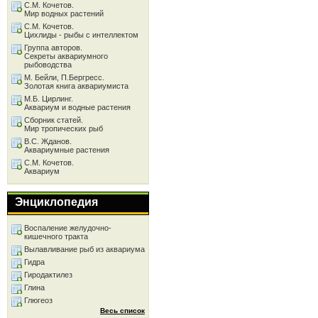
С.М. Кочетов.
Мир водных растений
С.М. Кочетов.
Цихлиды - рыбы с интеллектом
Группа авторов.
Секреты аквариумного
рыбоводства
М. Бейли, П.Бергресс.
Золотая книга аквариумиста
М.Б. Цирлинг.
Аквариум и водные растения
Сборник статей.
Мир тропических рыб
В.С. Жданов.
Аквариумные растения
С.М. Кочетов.
Аквариум
Энциклопедия
Воспаление желудочно-
кишечного тракта
Вылавливание рыб из аквариума
Гидра
Гиродактилез
Глина
Глюгеоз
Весь список