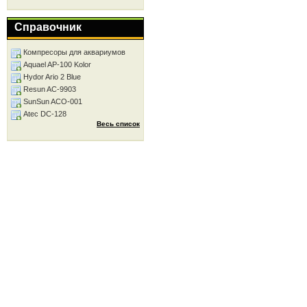
Справочник
Компресоры для аквариумов
Aquael AP-100 Kolor
Hydor Ario 2 Blue
Resun AC-9903
SunSun ACO-001
Atec DC-128
Весь список