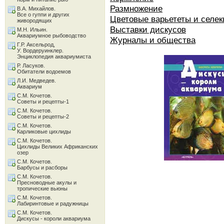
Размножение
В.А. Михайлов.
Все о гуппи и других
Цветовые варьететы и селе
живородящих
Выставки дискусов
М.Н. Ильин.
Аквариумное рыбоводство
Журналы и общества
Г.Р. Аксельрод,
У. Вордеруинклер.
Энциклопедия аквариумиста
Р. Ласуков.
Обитатели водоемов
Л.И. Медведев.
Аквариум
С.М. Кочетов.
Советы и рецепты-1
С.М. Кочетов.
Советы и рецепты-2
С.М. Кочетов.
Карликовые цихлиды
С.М. Кочетов.
Цихлиды Великих Африканских
озер
С.М. Кочетов.
Барбусы и расборы
С.М. Кочетов.
Пресноводные акулы и
тропические вьюны
С.М. Кочетов.
Лабиринтовые и радужницы
С.М. Кочетов.
Дискусы - короли аквариума