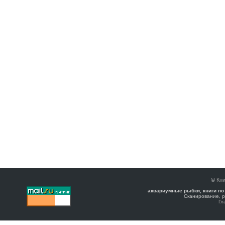
©
Кни
аквариумные рыбки, книги по
Сканирование, р
Гл