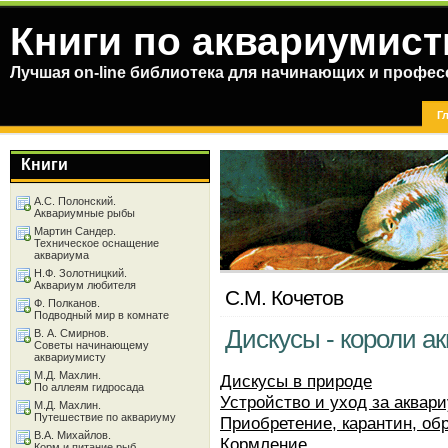
Книги по аквариумист
Лучшая on-line библиотека для начинающих и профес
Г
Книги
А.С. Полонский.
Аквариумные рыбы
Мартин Сандер.
Техническое оснащение
аквариума
Н.Ф. Золотницкий.
Аквариум любителя
С.М. Кочетов
Ф. Полканов.
Подводный мир в комнате
Дискусы - короли а
В. А. Смирнов.
Советы начинающему
аквариумисту
М.Д. Махлин.
Дискусы в природе
По аллеям гидросада
Устройство и уход за аквар
М.Д. Махлин.
Путешествие по аквариуму
Приобретение, карантин, об
В.А. Михайлов.
Кормление
Корм и питание рыб