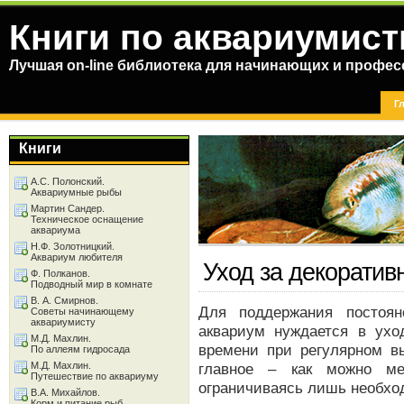
Книги по аквариумист
Лучшая on-line библиотека для начинающих и профес
Г
Книги
А.С. Полонский.
Аквариумные рыбы
Мартин Сандер.
Техническое оснащение
аквариума
Н.Ф. Золотницкий.
Аквариум любителя
Уход за декорати
Ф. Полканов.
Подводный мир в комнате
В. А. Смирнов.
Для поддержания постоян
Советы начинающему
аквариумисту
аквариум нуждается в ухо
М.Д. Махлин.
времени при регулярном в
По аллеям гидросада
М.Д. Махлин.
главное – как можно ме
Путешествие по аквариуму
ограничиваясь лишь необхо
В.А. Михайлов.
Корм и питание рыб