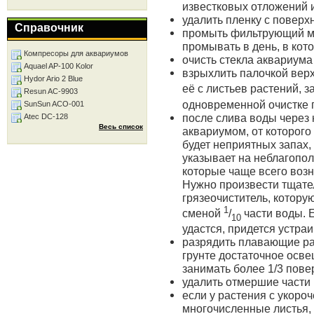
известковых отложений 
удалить пленку с поверх
Справочник
промыть фильтрующий ма
промывать в день, в кот
Компресоры для аквариумов
очисть стекла аквариума
Aquael AP-100 Kolor
взрыхлить палочкой верхн
Hydor Ario 2 Blue
её с листьев растений, з
Resun AC-9903
одновременной очистке п
SunSun ACO-001
после слива воды через
Atec DC-128
Весь список
аквариумом, от которого
будет неприятных запах,
указывает на неблагопо
которые чаще всего возн
Нужно произвести тщател
грязеочиститель, котору
1
сменой
/
части воды. Е
10
удастся, придется устра
разрядить плавающие ра
грунте достаточное осв
занимать более 1/3 пове
удалить отмершие части 
если у растения с укоро
многочисленные листья,