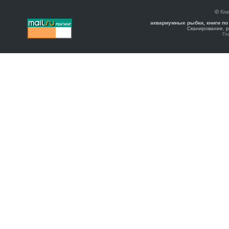
©
Кни
аквариумные рыбки, книги по
Сканирование, р
Гл