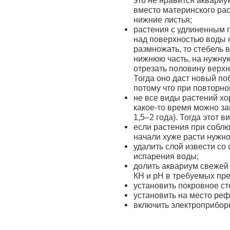
это не нравится аквариу
вместо материнского рас
нижние листья;
растения с удлиненным 
над поверхностью воды н
размножать, то стебель 
нижнюю часть, на нужную
отрезать половину верхн
Тогда оно даст новый поб
потому что при повторно
не все виды растений хо
какое-то время можно за
1,5–2 года). Тогда этот 
если растения при собл
начали хуже расти нужно
удалить слой извести со
испарения воды;
долить аквариум свежей 
КН и рН в требуемых пре
установить покровное ст
установить на место реф
включить электроприбор