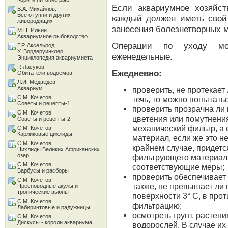
Если аквариумное хозяйст
В.А. Михайлов.
Все о гуппи и других
каждый должен иметь свой
живородящих
занесения болезнетворных м
М.Н. Ильин.
Аквариумное рыбоводство
Операции по уходу мо
Г.Р. Аксельрод,
У. Вордеруинклер.
еженедельные.
Энциклопедия аквариумиста
Р. Ласуков.
Ежедневно:
Обитатели водоемов
Л.И. Медведев.
Аквариум
проверить, не протекает
С.М. Кочетов.
течь, то можно попытать
Советы и рецепты-1
проверить прозрачна ли 
С.М. Кочетов.
цветения или помутнения
Советы и рецепты-2
механический фильтр, а
С.М. Кочетов.
Карликовые цихлиды
материал, если же это н
С.М. Кочетов.
крайнем случае, придет
Цихлиды Великих Африканских
озер
фильтрующего материала.
С.М. Кочетов.
соответствующие меры;
Барбусы и расборы
проверить обеспечивает 
С.М. Кочетов.
также, не превышает ли 
Пресноводные акулы и
тропические вьюны
поверхности 3° С, в про
С.М. Кочетов.
фильтрацию;
Лабиринтовые и радужницы
осмотреть грунт, растен
С.М. Кочетов.
Дискусы - короли аквариума
водорослей. В случае и