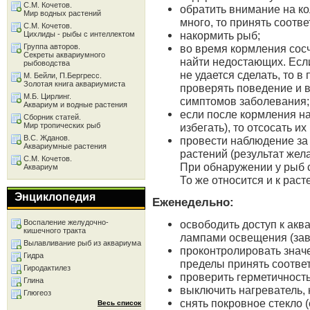
С.М. Кочетов.
обратить внимание на ко
Мир водных растений
много, то принять соотв
С.М. Кочетов.
накормить рыб;
Цихлиды - рыбы с интеллектом
Группа авторов.
во время кормления сосч
Секреты аквариумного
найти недостающих. Если
рыбоводства
не удается сделать, то в
М. Бейли, П.Бергресс.
Золотая книга аквариумиста
проверять поведение и 
М.Б. Цирлинг.
симптомов заболевания;
Аквариум и водные растения
если после кормления на
Сборник статей.
Мир тропических рыб
избегать), то отсосать и
В.С. Жданов.
провести наблюдение за
Аквариумные растения
растений (результат жел
С.М. Кочетов.
При обнаружении у рыб 
Аквариум
То же относится и к раст
Энциклопедия
Еженедельно:
Воспаление желудочно-
освободить доступ к акв
кишечного тракта
лампами освещения (зави
Вылавливание рыб из аквариума
проконтролировать знач
Гидра
пределы принять соотве
Гиродактилез
проверить герметичность
Глина
выключить нагреватель, 
Глюгеоз
снять покровное стекло (
Весь список