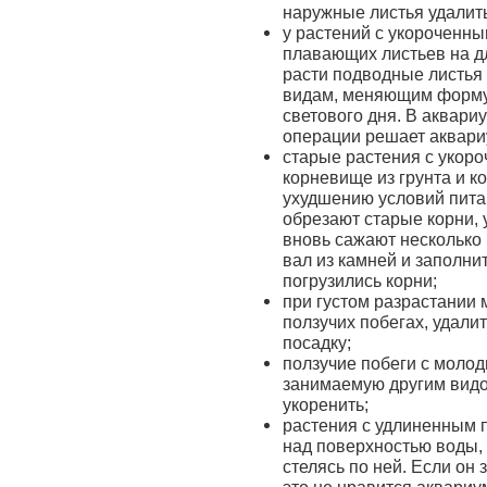
наружные листья удалить
у растений с укороченн
плавающих листьев на дл
расти подводные листья 
видам, меняющим форму 
светового дня. В аквари
операции решает аквари
старые растения с укор
корневище из грунта и ко
ухудшению условий питан
обрезают старые корни, 
вновь сажают несколько 
вал из камней и заполнит
погрузились корни;
при густом разрастании
ползучих побегах, удали
посадку;
ползучие побеги с молод
занимаемую другим видом
укоренить;
растения с удлиненным 
над поверхностью воды, и
стелясь по ней. Если он