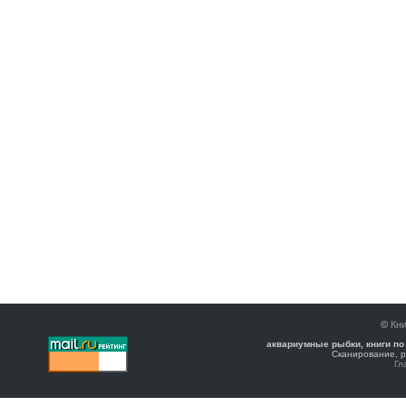
©
Кни
аквариумные рыбки, книги по
Сканирование, р
Гл