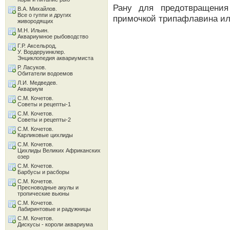
Рану для предотвращения
В.А. Михайлов.
Все о гуппи и других
примочкой трипафлавина ил
живородящих
М.Н. Ильин.
Аквариумное рыбоводство
Г.Р. Аксельрод,
У. Вордеруинклер.
Энциклопедия аквариумиста
Р. Ласуков.
Обитатели водоемов
Л.И. Медведев.
Аквариум
С.М. Кочетов.
Советы и рецепты-1
С.М. Кочетов.
Советы и рецепты-2
С.М. Кочетов.
Карликовые цихлиды
С.М. Кочетов.
Цихлиды Великих Африканских
озер
С.М. Кочетов.
Барбусы и расборы
С.М. Кочетов.
Пресноводные акулы и
тропические вьюны
С.М. Кочетов.
Лабиринтовые и радужницы
С.М. Кочетов.
Дискусы - короли аквариума