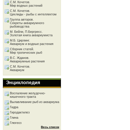
С.М. Кочетов.
Мир водных растений
С.М. Кочетов.
Цихлиды - рыбы с интеллектом
Группа авторов.
Секреты аквариумного
рыбоводства
М. Бейли, П.Бергресс.
Золотая книга аквариумиста
М.Б. Цирлинг.
Аквариум и водные растения
Сборник статей.
Мир тропических рыб
В.С. Жданов.
Аквариумные растения
С.М. Кочетов.
Аквариум
Энциклопедия
Воспаление желудочно-
кишечного тракта
Вылавливание рыб из аквариума
Гидра
Гиродактилез
Глина
Глюгеоз
Весь список