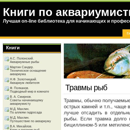
Книги по аквариумист
Лучшая on-line библиотека для начинающих и профес
Г
Книги
А.С. Полонский.
Аквариумные рыбы
Мартин Сандер.
Техническое оснащение
аквариума
Н.Ф. Золотницкий.
Аквариум любителя
Травмы рыб
Ф. Полканов.
Подводный мир в комнате
В. А. Смирнов.
Травмы, обычно получаемые
Советы начинающему
аквариумисту
острых камней и т.п., чаще
М.Д. Махлин.
лучше отсадить в отдельн
По аллеям гидросада
М.Д. Махлин.
рыбы. Если травма долго н
Путешествие по аквариуму
бициллином-5 или метилено
В.А. Михайлов.
Корм и питание рыб