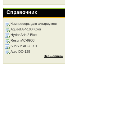
Справочник
Компресоры для аквариумов
Aquael AP-100 Kolor
Hydor Ario 2 Blue
Resun AC-9903
SunSun ACO-001
Atec DC-128
Весь список