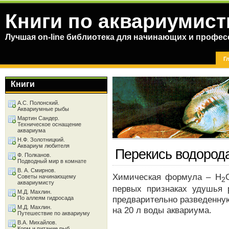
Книги по аквариумист
Лучшая on-line библиотека для начинающих и профес
Г
Книги
А.С. Полонский.
Аквариумные рыбы
Мартин Сандер.
Техническое оснащение
аквариума
Н.Ф. Золотницкий.
Аквариум любителя
Перекись водород
Ф. Полканов.
Подводный мир в комнате
В. А. Смирнов.
Химическая формула – H
Советы начинающему
2
аквариумисту
первых признаках удушья 
М.Д. Махлин.
предварительно разведенную
По аллеям гидросада
М.Д. Махлин.
на 20 л воды аквариума.
Путешествие по аквариуму
В.А. Михайлов.
Корм и питание рыб