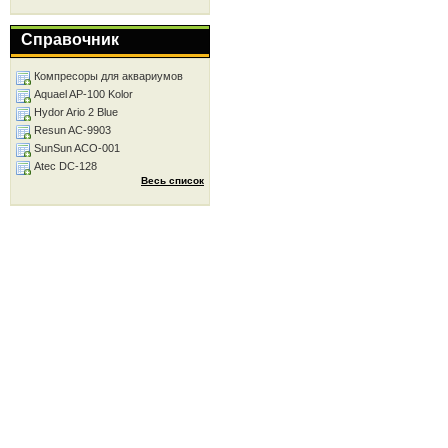
Справочник
Компресоры для аквариумов
Aquael AP-100 Kolor
Hydor Ario 2 Blue
Resun AC-9903
SunSun ACO-001
Atec DC-128
Весь список