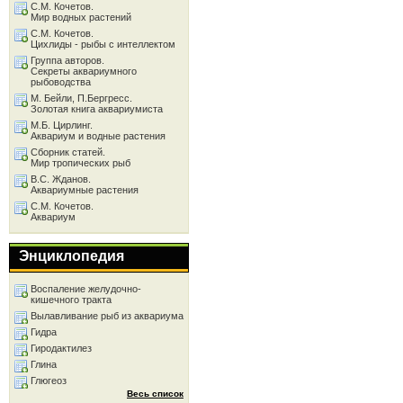
С.М. Кочетов.
Мир водных растений
С.М. Кочетов.
Цихлиды - рыбы с интеллектом
Группа авторов.
Секреты аквариумного
рыбоводства
М. Бейли, П.Бергресс.
Золотая книга аквариумиста
М.Б. Цирлинг.
Аквариум и водные растения
Сборник статей.
Мир тропических рыб
В.С. Жданов.
Аквариумные растения
С.М. Кочетов.
Аквариум
Энциклопедия
Воспаление желудочно-
кишечного тракта
Вылавливание рыб из аквариума
Гидра
Гиродактилез
Глина
Глюгеоз
Весь список