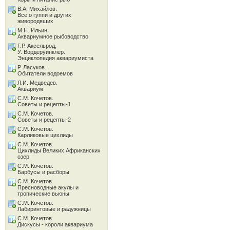
В.А. Михайлов.
Все о гуппи и других
живородящих
М.Н. Ильин.
Аквариумное рыбоводство
Г.Р. Аксельрод,
У. Вордеруинклер.
Энциклопедия аквариумиста
Р. Ласуков.
Обитатели водоемов
Л.И. Медведев.
Аквариум
С.М. Кочетов.
Советы и рецепты-1
С.М. Кочетов.
Советы и рецепты-2
С.М. Кочетов.
Карликовые цихлиды
С.М. Кочетов.
Цихлиды Великих Африканских
озер
С.М. Кочетов.
Барбусы и расборы
С.М. Кочетов.
Пресноводные акулы и
тропические вьюны
С.М. Кочетов.
Лабиринтовые и радужницы
С.М. Кочетов.
Дискусы - короли аквариума