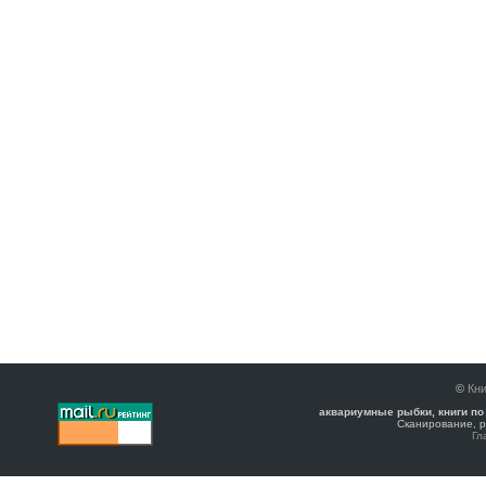
©
Кни
аквариумные рыбки, книги по
Сканирование, р
Гл