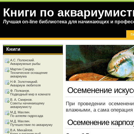
Книги по аквариумист
Лучшая on-line библиотека для начинающих и профес
Г
Книги
А.С. Полонский.
Аквариумные рыбы
Мартин Сандер.
Техническое оснащение
аквариума
Н.Ф. Золотницкий.
Аквариум любителя
Осеменение искус
Ф. Полканов.
Подводный мир в комнате
В. А. Смирнов.
При проведении осеменен
Советы начинающему
аквариумисту
влажными, а сама операция 
М.Д. Махлин.
По аллеям гидросада
Осеменение карпо
М.Д. Махлин.
Путешествие по аквариуму
В.А. Михайлов.
Корм и питание рыб