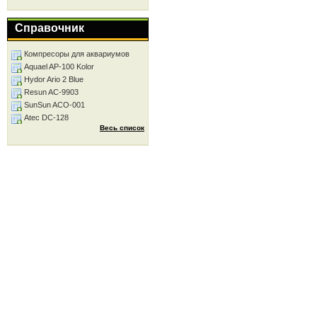
Справочник
Компресоры для аквариумов
Aquael AP-100 Kolor
Hydor Ario 2 Blue
Resun AC-9903
SunSun ACO-001
Atec DC-128
Весь список