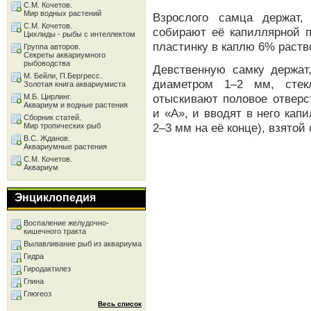
С.М. Кочетов.
Мир водных растений
Взрослого самца держат,
С.М. Кочетов.
собирают её капиллярной п
Цихлиды - рыбы с интеллектом
пластинку в каплю 6% раств
Группа авторов.
Секреты аквариумного
рыбоводства
Девственную самку держат
М. Бейли, П.Бергресс.
диаметром 1–2 мм, стек
Золотая книга аквариумиста
отыскивают половое отвер
М.Б. Цирлинг.
Аквариум и водные растения
и «А», и вводят в него кап
Сборник статей.
2–3 мм на её конце), взятой
Мир тропических рыб
В.С. Жданов.
Аквариумные растения
С.М. Кочетов.
Аквариум
Энциклопедия
Воспаление желудочно-
кишечного тракта
Вылавливание рыб из аквариума
Гидра
Гиродактилез
Глина
Глюгеоз
Весь список