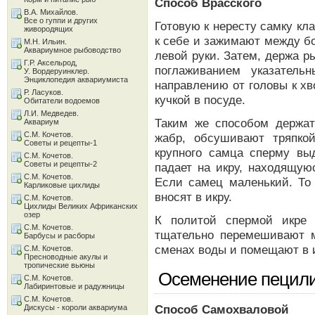
Способ Врасского
В.А. Михайлов.
Все о гуппи и других
Готовую к нересту самку кл
живородящих
к себе и зажимают между б
М.Н. Ильин.
Аквариумное рыбоводство
левой руки. Затем, держа 
Г.Р. Аксельрод,
поглаживанием указател
У. Вордеруинклер.
Энциклопедия аквариумиста
направлению от головы к хв
Р. Ласуков.
кучкой в посуде.
Обитатели водоемов
Л.И. Медведев.
Таким же способом держат
Аквариум
С.М. Кочетов.
жабр, обсушивают тряпко
Советы и рецепты-1
крупного самца сперму вы
С.М. Кочетов.
Советы и рецепты-2
падает на икру, находящую
С.М. Кочетов.
Если самец маленький. То
Карликовые цихлиды
вносят в икру.
С.М. Кочетов.
Цихлиды Великих Африканских
озер
К политой спермой икре 
С.М. Кочетов.
тщательно перемешивают м
Барбусы и расборы
сменах воды и помещают в и
С.М. Кочетов.
Пресноводные акулы и
тропические вьюны
Осеменение пецил
С.М. Кочетов.
Лабиринтовые и радужницы
С.М. Кочетов.
Способ Самохваловой
Дискусы - короли аквариума