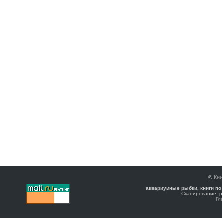
©
Кни
аквариумные рыбки, книги по
Сканирование, р
Гл