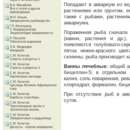
Попадают в аквариум из во
В.А. Михайлов.
Все о гуппи и других
растениями или грунтом, е
живородящих
также с рыбами, растения
М.Н. Ильин.
Аквариумное рыбоводство
аквариума.
Г.Р. Аксельрод,
У. Вордеруинклер.
Пораженная рыба сначала 
Энциклопедия аквариумиста
(камни, растения и др.)
Р. Ласуков.
Обитатели водоемов
появляются голубовато-сер
Л.И. Медведев.
пятна нежно-красного цве
Аквариум
С.М. Кочетов.
склеены, рыба производит к
Советы и рецепты-1
С.М. Кочетов.
Ванны лечебные:
общий ак
Советы и рецепты-2
бициллин-5; в отдельном 
С.М. Кочетов.
Карликовые цихлиды
калия, соль поваренная, ри
С.М. Кочетов.
хлоргидрат, формалин, бици
Цихлиды Великих Африканских
озер
При отсутствии рыб в акв
С.М. Кочетов.
Барбусы и расборы
суток.
С.М. Кочетов.
Пресноводные акулы и
тропические вьюны
С.М. Кочетов.
Лабиринтовые и радужницы
С.М. Кочетов.
Дискусы - короли аквариума