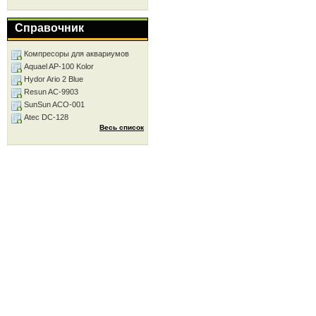
Справочник
Компресоры для аквариумов
Aquael AP-100 Kolor
Hydor Ario 2 Blue
Resun AC-9903
SunSun ACO-001
Atec DC-128
Весь список