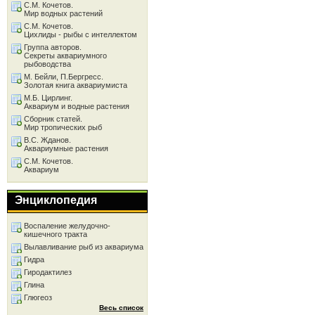
С.М. Кочетов.
Мир водных растений
С.М. Кочетов.
Цихлиды - рыбы с интеллектом
Группа авторов.
Секреты аквариумного
рыбоводства
М. Бейли, П.Бергресс.
Золотая книга аквариумиста
М.Б. Цирлинг.
Аквариум и водные растения
Сборник статей.
Мир тропических рыб
В.С. Жданов.
Аквариумные растения
С.М. Кочетов.
Аквариум
Энциклопедия
Воспаление желудочно-
кишечного тракта
Вылавливание рыб из аквариума
Гидра
Гиродактилез
Глина
Глюгеоз
Весь список