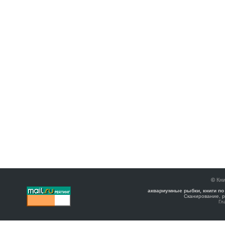
©
Кни
аквариумные рыбки, книги по
Сканирование, р
Гл