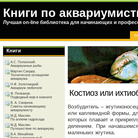
Книги по аквариумист
Лучшая on-line библиотека для начинающих и профес
Г
Книги
А.С. Полонский.
Аквариумные рыбы
Мартин Сандер.
Техническое оснащение
аквариума
Н.Ф. Золотницкий.
Аквариум любителя
Костиоз или ихтио
Ф. Полканов.
Подводный мир в комнате
В. А. Смирнов.
Возбудитель – жгутиконосец 
Советы начинающему
аквариумисту
или каплевидной формы, дл
М.Д. Махлин.
которых плавает и прикреп
По аллеям гидросада
М.Д. Махлин.
делением. При начавшемс
Путешествие по аквариуму
маленьких жгутика.
В.А. Михайлов.
Корм и питание рыб