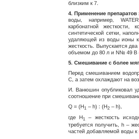
близким к 7.
4. Применение препаратов
воды, например, WATE
карбонатной жесткости, 
синтетической сетки, напо
удаляющей из воды ионы 
жесткость. Выпускается дв
объемом до 80 л и N№ 49 В
5. Смешивание с более мя
Перед смешиванием водопр
С, а затем охлаждают на во
И. Ванюшин опубликовал у
соотношение при смешивани
Q = (H
– h) : (H
– h),
1
2
где H
– жесткость исход
1
требуется получить, h – ж
частей добавляемой воды к 