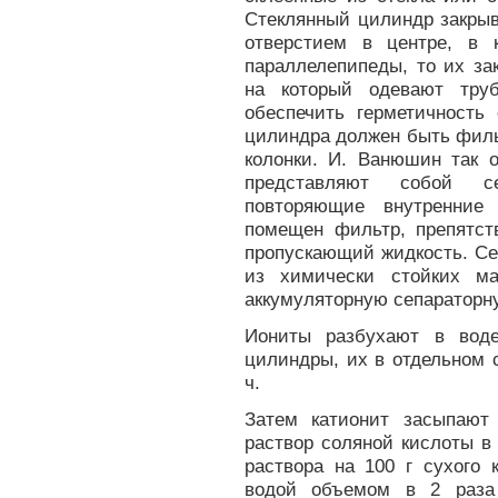
Стеклянный цилиндр закрыв
отверстием в центре, в 
параллелепипеды, то их з
на который одевают тру
обеспечить герметичность
цилиндра должен быть филь
колонки. И. Ванюшин так 
представляют собой се
повторяющие внутренние
помещен фильтр, препятст
пропускающий жидкость. С
из химически стойких м
аккумуляторную сепараторну
Иониты разбухают в воде
цилиндры, их в отдельном 
ч.
Затем катионит засыпают
раствор соляной кислоты в
раствора на 100 г сухого
водой объемом в 2 раза