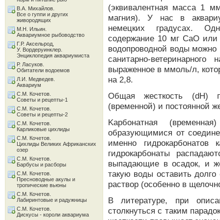
(эквивалентная масса 1 мм
В.А. Михайлов.
Все о гуппи и других
магния). У нас в аквари
живородящих
немецких градусах. Одн
М.Н. Ильин.
Аквариумное рыбоводство
содержание 10 мг CaO или 
Г.Р. Аксельрод,
водопроводной воды можно 
У. Вордеруинклер.
Энциклопедия аквариумиста
санитарно-ветеринарного 
Р. Ласуков.
выраженное в ммоль/л, кото
Обитатели водоемов
на 2,8.
Л.И. Медведев.
Аквариум
С.М. Кочетов.
Общая жесткость (dH) п
Советы и рецепты-1
(временной) и постоянной ж
С.М. Кочетов.
Советы и рецепты-2
Kарбонатная (временная
С.М. Кочетов.
Карликовые цихлиды
образующимися от соединен
С.М. Кочетов.
именно гидрокарбонатов 
Цихлиды Великих Африканских
озер
гидрокарбонаты распадают
С.М. Кочетов.
выпадающие в осадок, и ж
Барбусы и расборы
такую воды оставить долго 
С.М. Кочетов.
Пресноводные акулы и
раствор (особенно в щелочн
тропические вьюны
С.М. Кочетов.
В литературе, при опис
Лабиринтовые и радужницы
С.М. Кочетов.
столкнуться с таким парадо
Дискусы - короли аквариума