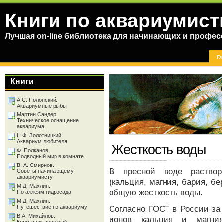
Книги по аквариумист
Лучшая on-line библиотека для начинающих и профес
Г
Книги
А.С. Полонский.
Аквариумные рыбы
Мартин Сандер.
Техническое оснащение
аквариума
Н.Ф. Золотницкий.
Аквариум любителя
Жесткость воды
Ф. Полканов.
Подводный мир в комнате
В. А. Смирнов.
В пресной воде раствор
Советы начинающему
аквариумисту
(кальция, магния, бария, б
М.Д. Махлин.
общую жесткость воды.
По аллеям гидросада
М.Д. Махлин.
Путешествие по аквариуму
Согласно ГОСТ в России за
В.А. Михайлов.
ионов кальция и магни
Корм и питание рыб