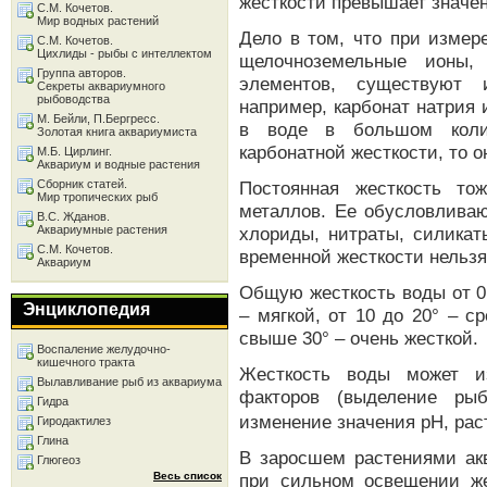
жесткости превышает значе
С.М. Кочетов.
Мир водных растений
Дело в том, что при измер
С.М. Кочетов.
Цихлиды - рыбы с интеллектом
щелочноземельные ионы,
Группа авторов.
элементов, существуют 
Секреты аквариумного
рыбоводства
например, карбонат натрия 
М. Бейли, П.Бергресс.
в воде в большом коли
Золотая книга аквариумиста
карбонатной жесткости, то 
М.Б. Цирлинг.
Аквариум и водные растения
Сборник статей.
Постоянная жесткость то
Мир тропических рыб
металлов. Ее обусловливаю
В.С. Жданов.
Аквариумные растения
хлориды, нитраты, силикат
С.М. Кочетов.
временной жесткости нельзя
Аквариум
Общую жесткость воды от 0 
Энциклопедия
– мягкой, от 10 до 20° – с
свыше 30° – очень жесткой.
Воспаление желудочно-
кишечного тракта
Жесткость воды может и
Вылавливание рыб из аквариума
факторов (выделение ры
Гидра
изменение значения pH, раст
Гиродактилез
Глина
В заросшем растениями ак
Глюгеоз
Весь список
при сильном освещении же