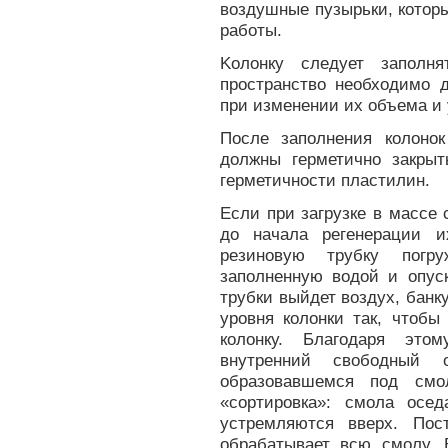
воздушные пузырьки, котор
работы.
Kолонку следует заполн
пространство необходимо 
при изменении их объема и 
После заполнения колоно
должны герметично закрыт
герметичности пластилин.
Если при загрузке в массе
до начала регенерации и
резиновую трубку погр
заполненную водой и опуск
трубки выйдет воздух, бан
уровня колонки так, чтобы
колонку. Благодаря это
внутренний свободный 
образовавшемся под смо
«сортировка»: смола осе
устремляются вверх. Пос
обрабатывает всю смолу. 