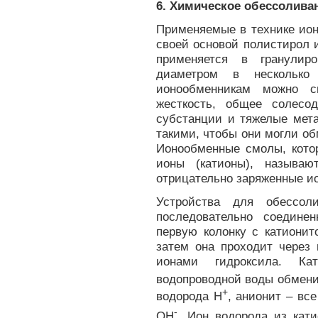
6. Химическое обессолива
Применяемые в технике ион
своей основой полистирол 
применяется в гранулир
диаметром в несколько 
ионообменникам можно с
жесткость, общее солесод
субстанции и тяжелые мет
такими, чтобы они могли об
Ионообменные смолы, кото
ионы (катионы), называ
отрицательно заряженные ио
Устройства для обессол
последовательно соедине
первую колонку с катионит
затем она проходит через 
ионами гидроксила. Ка
водопроводной воды обмени
+
водорода H
, анионит – вс
-
OH
. Ион водорода из кат