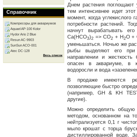
Днем растения поглощают 
тем интенсивнее идет этот
Справочник
момент, когда углекислого 
потребности растений. Тог
Компресоры для аквариумов
Aquael AP-100 Kolor
начнут вырабатывать его
Hydor Ario 2 Blue
Ca(HCO
)
=> CO
+ H
O +
3
2
2
2
Resun AC-9903
уменьшаться. Ночью же раст
SunSun ACO-001
рыбы выделяют его при 
Atec DC-128
Весь список
направлении и жесткость 
опасен в аквариуме, в 
водоросли и вода «зазелене
В продаже имеются ре
позволяющие быстро опреде
(например, GH & KH TE
другие).
Можно определить общую
методом, основанном на т
нейтрализуется 0,1 г чист
мыло крошат с торца бруск
дистиллированной воде. З