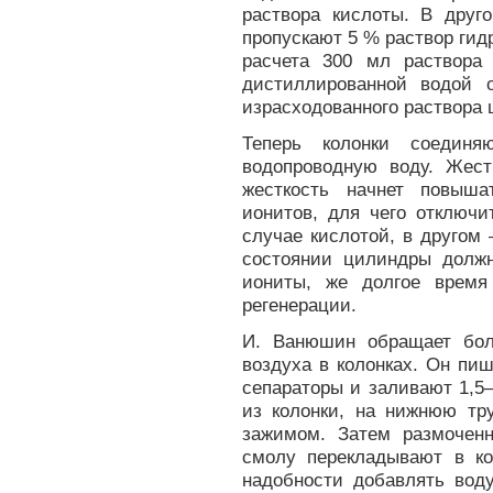
раствора кислоты. В друг
пропускают 5 % раствор гид
расчета 300 мл раствора
дистиллированной водой
израсходованного раствора 
Теперь колонки соединя
водопроводную воду. Жест
жесткость начнет повыша
ионитов, для чего отключ
случае кислотой, в другом
состоянии цилиндры долж
иониты, же долгое время
регенерации.
И. Ванюшин обращает бол
воздуха в колонках. Он пи
сепараторы и заливают 1,5
из колонки, на нижнюю тр
зажимом. Затем размочен
смолу перекладывают в ко
надобности добавлять вод