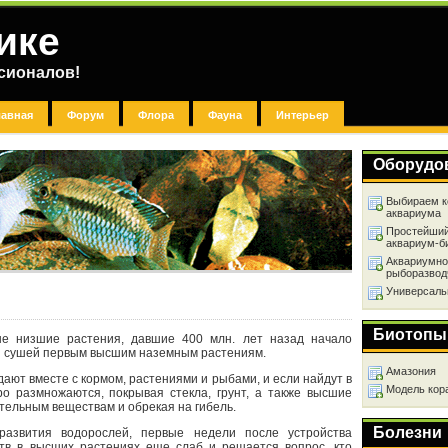
ике
сионалов!
лавная
Форум
Флора
Фауна
Интерьер
Оборудо
Выбираем к
аквариума
Простейший
аквариум-б
Аквариумно
рыборазвод
Универсаль
Биотопы
е низшие растения, давшие 400 млн. лет назад начало
и сушей первым высшим наземным растениям.
Амазония
дают вместе с кормом, растениями и рыбами, и если найдут в
Модель кор
ро размножаются, покрывая стекла, грунт, а также высшие
ательным веществам и обрекая на гибель.
Болезни
развития водорослей, первые недели после устройства
тв в высших растениях еще слаб и решается вопрос, кто