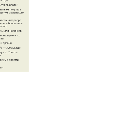
й грунт
риум выбрать?
вичкам покупать
вариум маленького
часть интерьера
или заброшенное
олото
Азы для новичков
аквариуме и их
сти
й дизайн
ба — зоомагазин
риума. Советы
м
ариума своими
тьи