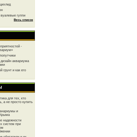
цихлид
он
 вуалевые гуппи
Весь список
приятностей -
квариум»
попутчики
 дизайн аквариума
ами
 грунт и как его
ы
ика для тех, кто
ь, а не просто купить
анариумы и
 Крыма
е надежности
х систем при
ом
бжении
е обитатели и их