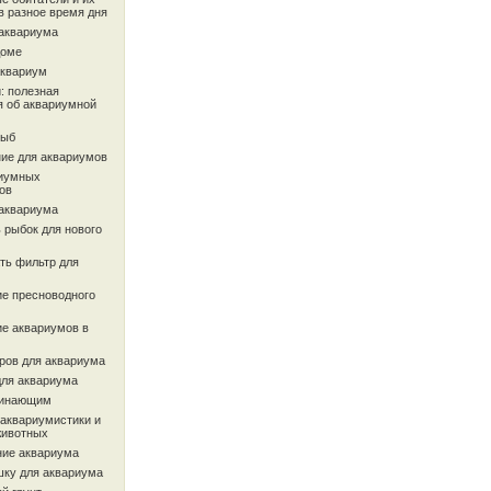
в разное время дня
 аквариума
доме
аквариум
: полезная
 об аквариумной
рыб
ие для аквариумов
иумных
ов
 аквариума
 рыбок для нового
ть фильтр для
ие пресноводного
ие аквариумов в
ров для аквариума
для аквариума
чинающим
 аквариумистики и
животных
ие аквариума
шку для аквариума