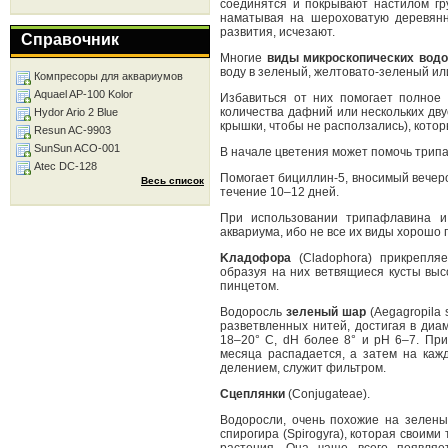
соединятся и покрывают настилом гр
наматывая на шероховатую деревянну
развития, исчезают.
Справочник
Многие
виды микроскопических вод
воду в зеленый, желтовато-зеленый ил
Компресоры для аквариумов
Aquael AP-100 Kolor
Избавиться от них помогает полное 
количества дафний или нескольких дву
Hydor Ario 2 Blue
крышки, чтобы не расползались), кото
Resun AC-9903
SunSun ACO-001
В начале цветения может помочь трипаф
Atec DC-128
Помогает бициллин-5, вносимый вечером
Весь список
течение 10–12 дней.
При использовании трипафлавина и
аквариума, ибо не все их виды хорошо 
Kладофора
(Cladophora) прикрепляет
образуя на них ветвящиеся кусты выс
пинцетом.
Водоросль
зеленый шар
(Aegagropila 
разветвленных нитей, достигая в диа
18–20° С, dH более 8° и рН 6–7. Пр
месяца распадается, а затем на каж
делением, служит фильтром.
Сцеплянки
(Conjugateae).
Водоросли, очень похожие на зелены
спирогира (Spirogyra), которая своим