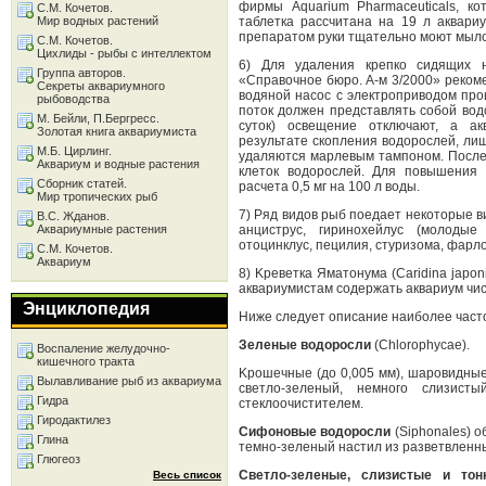
фирмы Aquarium Pharmaceuticals, к
С.М. Кочетов.
Мир водных растений
таблетка рассчитана на 19 л аквари
препаратом руки тщательно моют мыло
С.М. Кочетов.
Цихлиды - рыбы с интеллектом
6) Для удаления крепко сидящих 
Группа авторов.
«Справочное бюро. А-м 3/2000» реком
Секреты аквариумного
водяной насос с электроприводом про
рыбоводства
поток должен представлять собой вод
М. Бейли, П.Бергресс.
суток) освещение отключают, а а
Золотая книга аквариумиста
результате скопления водорослей, ли
М.Б. Цирлинг.
удаляются марлевым тампоном. После 
Аквариум и водные растения
клеток водорослей. Для повышения 
Сборник статей.
расчета 0,5 мг на 100 л воды.
Мир тропических рыб
7) Ряд видов рыб поедаeт некоторые в
В.С. Жданов.
Аквариумные растения
анциструс, гиринохейлус (молодые 
отоцинклус, пецилия, стуризома, фарл
С.М. Кочетов.
Аквариум
8) Kреветка Яматонума (Caridina japo
аквариумистам содержать аквариум чи
Энциклопедия
Ниже следует описание наиболее част
Зеленые водоросли
(Chlorophycae).
Воспаление желудочно-
кишечного тракта
Kрошечные (до 0,005 мм), шаровидные 
Вылавливание рыб из аквариума
светло-зеленый, немного слизист
Гидра
стеклоочистителем.
Гиродактилез
Сифоновые водоросли
(Siphonales) 
Глина
темно-зеленый настил из разветвленны
Глюгеоз
Светло-зеленые, слизистые и тон
Весь список