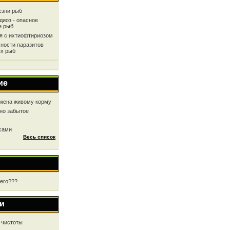
езни рыб
диоз - опасное
е рыб
ся с ихтиофтириозом
ности паразитов
х рыб
ие
мена живому корму
но забытое
 сами
Весь список
чего???
и
 чистоты