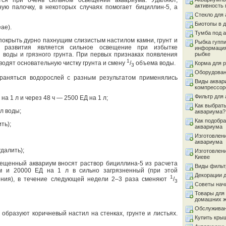
тся при очень сильном освещении аквариума. Удаляют,
активность 
ю палочку, в некоторых случаях помогает бициллин-5, а
Стекло для
Биотопы в 
ae).
Тумба под 
 покрыть дурно пахнущим слизистым настилом камни, грунт и
Рыбка гуппи
м развития является сильное освещение при избытке
информация
рыбке
 воды и грязного грунта. При первых признаках появления
1
одят основательную чистку грунта и смену
/
объема воды.
Корма для 
3
Оборудован
раняться водорослей с разным результатом применялись
Виды аквар
компрессор
Фильтр для
а 1 л и через 48 ч — 2500 ЕД на 1 л;
Как выбрать
л воды;
аквариума?
Как подобра
ть);
аквариума
Изготовлен
аквариума
далить);
Изготовлен
Киеве
вещенный аквариум вносят раствор бициллина-5 из расчета
Виды фильт
м и 20000 ЕД на 1 л в сильно загрязненный (при этой
Декорации 
1
тения), в течение следующей недели 2–3 раза сменяют
/
3
Советы на
Товары для
домашних 
Обслуживан
образуют коричневый настил на стенках, грунте и листьях.
Купить кры