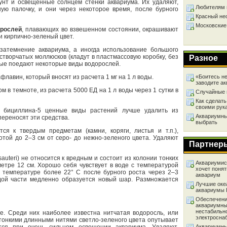
унт и освещенные солнцем стенки аквариума. Их удаляют,
Любителям 
ю палочку, и они через некоторое время, после бурного
Красный не
Московские
орослей
, плавающих во взвешенном состоянии, окрашивают
и кирпично-зеленый цвет.
затемнение аквариума, а иногда использование большого
створчатых моллюсков (кладут в пластмассовую коробку, без
Разное
рые поедают некоторые виды водорослей.
«Боитесь не
лавин, который вносят из расчета 1 мг на 1 л воды.
заводите а
 в темноте, из расчета 5000 ЕД на 1 л воды через 1 сутки в
Случайные 
Как сделать
своими рук
 бициллина-5 ценные виды растений лучше удалить из
Аквариумный
переносят эти средства.
выбрать
ся к твердым предметам (камни, коряги, листья и т.п.),
отой до 2–3 см от серо- до нежно-зеленого цвета. Удаляют
Партнер
sauteri) не относится к вредным и состоит из колонии тонких
Аквариумист
метре 12 см. Хорошо себя чувствует в воде с температурой
хочет понят
и температуре более 22° С после бурного роста через 2–3
аквариум
дой части медленно образуется новый шар. Размножается
Лучшие оке
аквариумы
Обеспечени
аквариумны
нестабильн
е. Среди них наиболее известна нитчатая водоросль, или
электросна
и тонкими длинными нитями светло-зеленого цвета опутывает
Аквариумны