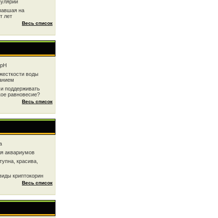
пулярии
павшая на
т лет
Весь список
 рН
жесткоcти воды
анием
 и поддерживать
кое равновесие?
Весь список
a
ля аквариумов
тупна, красива,
виды криптокорин
Весь список