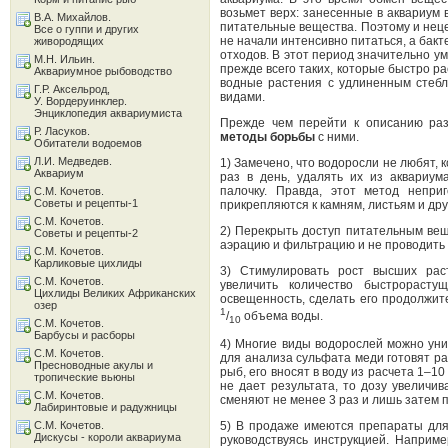
возьмет верх: занесенные в аквариум
В.А. Михайлов.
питательные вещества. Поэтому и нец
Все о гуппи и других
не начали интенсивно питаться, а бак
живородящих
отходов. В этот период значительно у
М.Н. Ильин.
прежде всего таких, которые быстро ра
Аквариумное рыбоводство
водные растения с удлиненным стеб
Г.Р. Аксельрод,
видами.
У. Вордеруинклер.
Энциклопедия аквариумиста
Прежде чем перейти к описанию ра
Р. Ласуков.
методы борьбы
с ними.
Обитатели водоемов
Л.И. Медведев.
1) Замечено, что водоросли не любят, 
Аквариум
раз в день, удалять их из аквариу
палочку. Правда, этот метод непри
С.М. Кочетов.
Советы и рецепты-1
прикрепляются к камням, листьям и др
С.М. Кочетов.
2) Перекрыть доступ питательным вещ
Советы и рецепты-2
аэрацию и фильтрацию и не проводить 
С.М. Кочетов.
Карликовые цихлиды
3) Стимулировать рост высших раст
С.М. Кочетов.
увеличить количество быстрорасту
Цихлиды Великих Африканских
освещенность, сделать его продолжите
озер
1
/
объема воды.
10
С.М. Кочетов.
Барбусы и расборы
4) Многие виды водорослей можно уни
С.М. Кочетов.
для анализа сульфата меди готовят ра
Пресноводные акулы и
рыб, его вносят в воду из расчета 1–10
тропические вьюны
не дает результата, то дозу увеличи
С.М. Кочетов.
сменяют не менее 3 раз и лишь затем 
Лабиринтовые и радужницы
С.М. Кочетов.
5) В продаже имеются препараты для
Дискусы - короли аквариума
руководствуясь инструкцией. Наприм