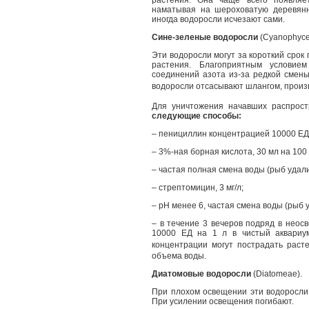
растения. Она чаще всего появляе
наматывая на шероховатую деревянну
иногда водоросли исчезают сами.
Сине-зеленые водоросли
(Cyanophyce
Эти водоросли могут за короткий срок
растения. Благоприятным условие
соединений азота из-за редкой смены
водоросли отсасывают шлангом, произв
Для уничтожения начавших распрост
следующие способы:
– пенициллин концентрацией 10000 ЕД н
– 3%-ная борная кислота, 30 мл на 100 
– частая полная смена воды (рыб удали
– стрептомицин, 3 мг/л;
– рН менее 6, частая смена воды (рыб у
– в течение 3 вечеров подряд в неос
10000 ЕД на 1 л в чистый аквариу
концентрации могут пострадать рас
объема воды.
Диатомовые водоросли
(Diatomeae).
При плохом освещении эти водоросли 
При усилении освещения погибают.