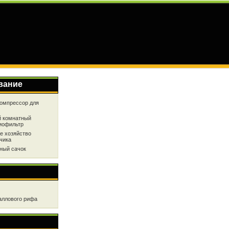
вание
омпрессор для
 комнатный
иофильтр
е хозяйство
чика
ный сачок
аллового рифа