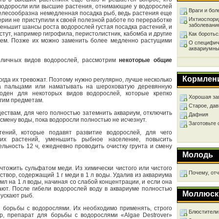
 водоросли или высшие растения, отнимающие у водорослей
Враги и бол
елесообразна немедленная посадка рыб, ведь растения еще
Ихтиоспори
терии не приступили к своей полезной работе по переработке
заболевани
меньшит шансы роста водорослей густая посадка растений, и
стут, например гигрофила, перистолистник, кабомба и другие
Как бороть
лем. Позже их можно заменить более медленно растущими
О специфич
аквариумны
зличных видов водорослей, рассмотрим
некоторые общие
Кормлен
когда их тревожат. Поэтому нужно регулярно, лучше несколько
ма пальцами или наматывать на шероховатую деревянную
годен для некоторых видов водорослей, которые крепко
Хорошая за
угим предметам.
Старое, дав
ествам, для чего полностью затемнить аквариум, отключить
Дафния
смену воды, пока водоросли полностью не исчезнут.
Заготовьте
ений, которые подавят развитие водорослей, для чего
щих растений, уменьшить рыбное население, повысить
льность 12 ч, ежедневно проводить очистку грунта и смену
Молодь
чтожить сульфатом меди. Из химически чистого или чистого
Почему, от
створ, содержащий 1 г меди в 1 л воды. Удалив из аквариума
 мл на 1 л воды, начиная со слабой концентрации, и если она
вают. После гибели водорослей воду в аквариуме полностью
Моллюск
пускают рыб.
 борьбы с водорослями. Их необходимо применять, строго
Блюстители
ер, препарат для борьбы с водорослями «Algae Destrover»