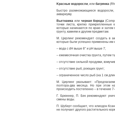
Kрасные водоросли
, или
багрянка
(Rh
Быстро размножающиеся водоросли, 
аквариуму.
Вьетнамка
или
черная борода
(Comps
точки листа, крепко прикрепленные 
которые начинаются по краю и затем п
грунту, камням и другим предметам.
М. Цирлинг рекомендует создать в а
которые были успешно применены им н
– вода с dH выше 8° и рН выше 7;
– ежемесячная очистка грунта, путем 
– отсутствие сильной продувки, взмучи
– отсутствие рыб, роющих грунт;
– ограниченное число рыб (на 1 см дли
М. Цирлинг указывает: «Предлагаем
полтора-два месяца. Но при этом н
происходить постепенно – в течение 7
Г. Брюннер, П. Бек рекомендуют унич
смены воды.
П. Шуберт сообщает, что илиодон Ксант
не получает другого растительного кор