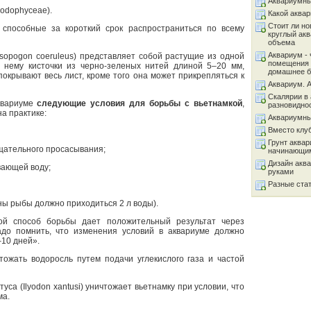
Аквариумны
odophyceae).
Какой аква
Стоит ли но
способные за короткий срок распространиться по всему
круглый ак
объема
Аквариум - 
opogon coeruleus) представляет собой растущие из одной
помещения 
к нему кисточки из черно-зеленых нитей длиной 5–20 мм,
домашнее б
окрывают весь лист, кроме того она может прикрепляться к
Аквариум. 
Скалярии в 
квариуме
следующие условия для борьбы с вьетнамкой
,
разновидно
а практике:
Аквариумны
Вместо клу
Грунт аква
тщательного просасывания;
начинающи
Дизайн акв
вающей воду;
руками
Разные ста
ны рыбы должно приходиться 2 л воды).
ой способ борьбы дает положительный результат через
адо помнить, что изменения условий в аквариуме должно
–10 дней».
тожать водоросль путем подачи углекислого газа и частой
уса (Ilyodon xantusi) уничтожает вьетнамку при условии, что
ма.