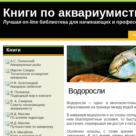
Книги по аквариумист
Лучшая on-line библиотека для начинающих и профес
Г
Книги
А.С. Полонский.
Аквариумные рыбы
Мартин Сандер.
Техническое оснащение
аквариума
Н.Ф. Золотницкий.
Аквариум любителя
Водоросли
Ф. Полканов.
Подводный мир в комнате
В. А. Смирнов.
Водоросли — одно- и многоклеточны
Советы начинающему
образованию на границе между водой 
аквариумисту
М.Д. Махлин.
В аквариум водоросли и их споры попа
По аллеям гидросада
нем благоприятные условия, то быст
М.Д. Махлин.
растения, перекрывая им доступ к пит
Путешествие по аквариуму
Особенно опасны, с точки зрения 
В.А. Михайлов.
аквариума. В это время обмен вещес
Корм и питание рыб