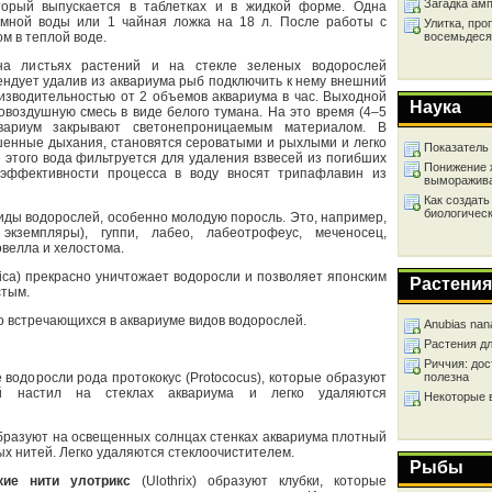
Загадка ам
оторый выпускается в таблетках и в жидкой форме. Одна
умной воды или 1 чайная ложка на 18 л. После работы с
Улитка, про
восемьдеся
м в теплой воде.
на листьях растений и на стекле зеленых водорослей
ендует удалив из аквариума рыб подключить к нему внешний
изводительностью от 2 объемов аквариума в час. Выходной
Наука
овоздушную смесь в виде белого тумана. На это время (4–5
квариум закрывают светонепроницаемым материалом. В
шенные дыхания, становятся сероватыми и рыхлыми и легко
Показатель
этого вода фильтруется для удаления взвесей из погибших
Понижение 
эффективности процесса в воду вносят трипафлавин из
выморажив
Как создать
биологичес
иды водорослей, особенно молодую поросль. Это, например,
экземпляры), гуппи, лабео, лабеотрофеус, меченосец,
овелла и хелостома.
nica) прекрасно уничтожает водоросли и позволяет японским
Растения
стым.
о встречающихся в аквариуме видов водорослей.
Anubias nan
Растения д
Риччия: дос
полезна
водоросли рода протококус (Protococus), которые образуют
ый настил на стеклах аквариума и легко удаляются
Некоторые 
образуют на освещенных солнцах стенках аквариума плотный
х нитей. Легко удаляются стеклоочистителем.
Рыбы
кие нити улотрикс
(Ulothrix) образуют клубки, которые