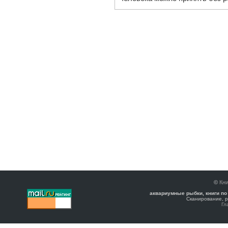
©
Кни
аквариумные рыбки, книги по
Сканирование, р
Гл