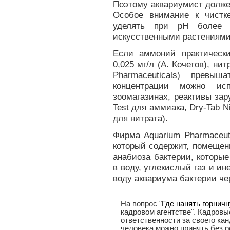
Поэтому аквариумист долже
Особое внимание к чистк
уделять при рН более 
искусственными растениями
Если аммоний практическ
0,025 мг/л (А. Кочетов), нит
Pharmaceuticals) превы
концентрации можно ис
зоомагазинах, реактивы за
Test для аммиака, Dry-Tab Nit
для нитрата).
Фирма Aquarium Pharmaceuti
который содержит, помещен
анабиоза бактерии, которы
в воду, углекислый газ и 
воду аквариума бактерии че
На вопрос "
Где нанять горнич
кадровом агентстве". Кадровы
ответственности за своего кан
человека можно принять без 