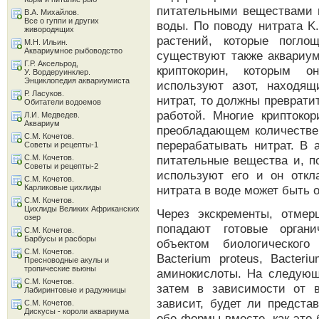
питательными веществами в
В.А. Михайлов.
Все о гуппи и других
воды. По поводу нитрата K
живородящих
растений, которые погло
М.Н. Ильин.
Аквариумное рыбоводство
существуют также аквариум
Г.Р. Аксельрод,
криптокорин, которым о
У. Вордеруинклер.
Энциклопедия аквариумиста
используют азот, находя
Р. Ласуков.
нитрат, то должны преврати
Обитатели водоемов
работой. Многие криптоко
Л.И. Медведев.
Аквариум
преобладающем количестве 
С.М. Кочетов.
перерабатывать нитрат. В 
Советы и рецепты-1
С.М. Кочетов.
питательные вещества и, п
Советы и рецепты-2
используют его и он откл
С.М. Кочетов.
Карликовые цихлиды
нитрата в воде может быть 
С.М. Кочетов.
Цихлиды Великих Африканских
Через экскременты, отме
озер
попадают готовые органи
С.М. Кочетов.
Барбусы и расборы
объектом биологического
С.М. Кочетов.
Bacterium proteus, Bacter
Пресноводные акулы и
тропические вьюны
аминокислоты. На следующ
С.М. Кочетов.
затем в зависимости от 
Лабиринтовые и радужницы
зависит, будет ли предст
С.М. Кочетов.
Дискусы - короли аквариума
обе формы вместе, как это 