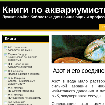
Книги по аквариумист
Лучшая on-line библиотека для начинающих и профес
Г
Книги
А.С. Полонский.
Аквариумные рыбы
Мартин Сандер.
Техническое оснащение
аквариума
Н.Ф. Золотницкий.
Аквариум любителя
Азот и его соедин
Ф. Полканов.
Подводный мир в комнате
В. А. Смирнов.
Азот в воде мало раство
Советы начинающему
аквариумисту
сильной аэрации в неб
М.Д. Махлин.
избыточного давления и пу
По аллеям гидросада
М.Д. Махлин.
рыб, закупоривают сосуды.
Путешествие по аквариуму
В.А. Михайлов.
Содержащие азот аммо
Корм и питание рыб