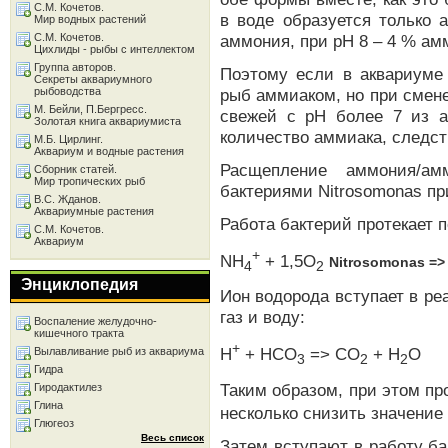
С.М. Кочетов.
в воде образуется только
Мир водных растений
С.М. Кочетов.
аммония, при рН 8 – 4 % амм
Цихлиды - рыбы с интеллектом
Группа авторов.
Поэтому если в аквариуме 
Секреты аквариумного
рыбоводства
рыб аммиаком, но при смене
М. Бейли, П.Бергресс.
свежей с рН более 7 из а
Золотая книга аквариумиста
количество аммиака, следст
М.Б. Цирлинг.
Аквариум и водные растения
Расщепление аммония/ам
Сборник статей.
Мир тропических рыб
бактериями Nitrosomonas пр
В.С. Жданов.
Аквариумные растения
Работа бактерий протекает
С.М. Кочетов.
Аквариум
+
NH
+ 1,5O
Nitrosomonas =>
4
2
Энциклопедия
Ион водорода вступает в ре
газ и воду:
Воспаление желудочно-
кишечного тракта
+
H
+ HCO
=> CO
+ H
O
Вылавливание рыб из аквариума
3
2
2
Гидра
Таким образом, при этом п
Гиродактилез
Глина
несколько снизить значение
Глюгеоз
Весь список
Затем вступают в работу ба