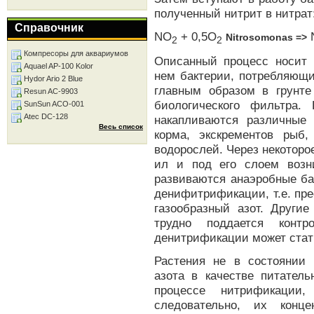
полученный нитрит в нитрат
Справочник
NO
+ 0,5O
Nitrosomonas =>
2
2
Компресоры для аквариумов
Описанный процесс носит
Aquael AP-100 Kolor
нем бактерии, потребляющи
Hydor Ario 2 Blue
главным образом в грунт
Resun AC-9903
биологического фильтра.
SunSun ACO-001
Atec DC-128
накапливаются различные
Весь список
корма, экскрементов рыб
водорослей. Через некоторое
ил и под его слоем возни
развиваются анаэробные ба
денифитрификации, т.е. пре
газообразный азот. Други
трудно поддается контр
денитрификации может стат
Растения не в состоянии 
азота в качестве питател
процессе нитрификации
следовательно, их конце