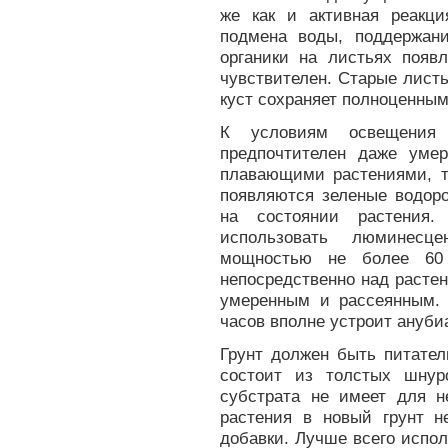
же как и активная реакц
подмена воды, поддержан
органики на листьях появ
чувствителен. Старые лист
куст сохраняет полноценным
К условиям освещения 
предпочтителен даже уме
плавающими растениями, т
появляются зеленые водоро
на состоянии растения.
использовать люминес
мощностью не более 60 
непосредственно над расте
умеренным и рассеянным. 
часов вполне устроит ануби
Грунт должен быть питате
состоит из толстых шнур
субстрата не имеет для н
растения в новый грунт н
добавки. Лучше всего испол