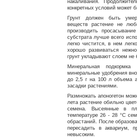
накаливания. Продолжите
конкретных условий может бы
Грунт должен быть умер
веществ растение не люб
производить просасывани
субстрата лучше всего испол
легко чистится, в нем легк
хорошо развиваться нежно
грунт укладывают слоем не 
Минеральная подкормка 
минеральные удобрения вно
до 2,5 г на 100 л объема 
засадки растениями.
Размножать апоногетон мож
лета растение обильно цве
семена. Высеянные в пл
температуре 26 - 28 °С се
обрастаний. После образов
пересадить в аквариум, 
невысоким.