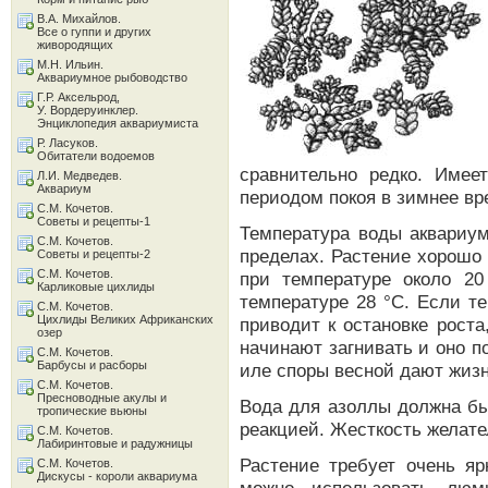
В.А. Михайлов.
Все о гуппи и других
живородящих
М.Н. Ильин.
Аквариумное рыбоводство
Г.Р. Аксельрод,
У. Вордеруинклер.
Энциклопедия аквариумиста
Р. Ласуков.
Обитатели водоемов
сравнительно редко. Имее
Л.И. Медведев.
Аквариум
периодом покоя в зимнее вр
С.М. Кочетов.
Советы и рецепты-1
Температура воды аквариум
С.М. Кочетов.
пределах. Растение хорошо 
Советы и рецепты-2
С.М. Кочетов.
при температуре около 20
Карликовые цихлиды
температуре 28 °С. Если те
С.М. Кочетов.
Цихлиды Великих Африканских
приводит к остановке роста
озер
начинают загнивать и оно п
С.М. Кочетов.
Барбусы и расборы
иле споры весной дают жиз
С.М. Кочетов.
Пресноводные акулы и
Вода для азоллы должна бы
тропические вьюны
реакцией. Жесткость желате
С.М. Кочетов.
Лабиринтовые и радужницы
Растение требует очень яр
С.М. Кочетов.
Дискусы - короли аквариума