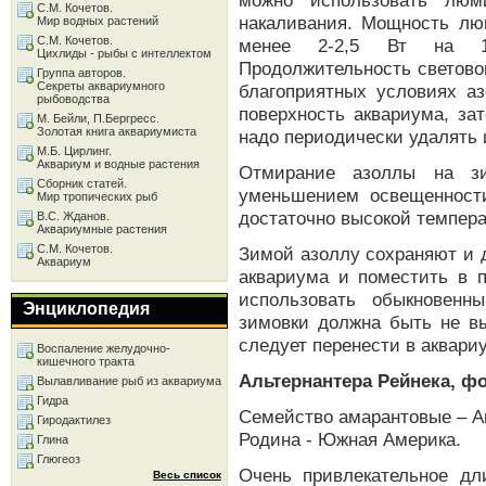
можно использовать лю
С.М. Кочетов.
накаливания. Мощность лю
Мир водных растений
С.М. Кочетов.
менее 2-2,5 Вт на 1
Цихлиды - рыбы с интеллектом
Продолжительность светово
Группа авторов.
Секреты аквариумного
благоприятных условиях аз
рыбоводства
поверхность аквариума, за
М. Бейли, П.Бергресс.
Золотая книга аквариумиста
надо периодически удалять 
М.Б. Цирлинг.
Аквариум и водные растения
Отмирание азоллы на зи
Сборник статей.
уменьшением освещенност
Мир тропических рыб
достаточно высокой темпера
В.С. Жданов.
Аквариумные растения
С.М. Кочетов.
Зимой азоллу сохраняют и 
Аквариум
аквариума и поместить в 
использовать обыкновенн
Энциклопедия
зимовки должна быть не вы
следует перенести в аквари
Воспаление желудочно-
кишечного тракта
Альтернантера Рейнека, фор
Вылавливание рыб из аквариума
Гидра
Семейство амарантовые – A
Гиродактилез
Родина - Южная Америка.
Глина
Глюгеоз
Очень привлекательное дли
Весь список