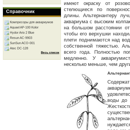
имеют окраску от розово
стелющиеся по поверхнос
Справочник
длины. Альтернантеру луч
аквариума с высоким колпа
Компресоры для аквариумов
на большом расстоянии от
Aquael AP-100 Kolor
Hydor Ario 2 Blue
чтобы его верхушки находи
Resun AC-9903
плети поднимаются над вод
SunSun ACO-001
собственной тяжестью. Аль
Atec DC-128
всего года. Полностью по
Весь список
медленно. У аквариумис
несколько меньше, чем друг
Альтернан
Содержат
аквариу
удовлетв
воды до 
Жесткост
существен
альтерн
нуждаетс