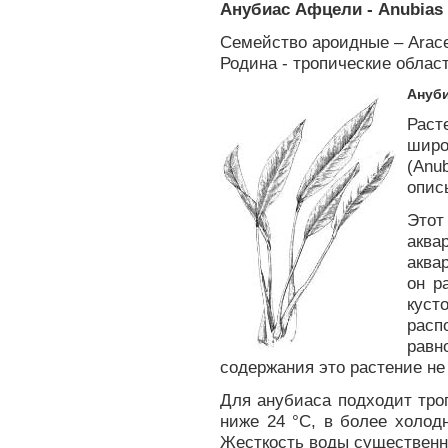
Анубиас Афцели - Anubias a
Семейство ароидные – Аrас
Родина - тропические облас
Ануб
Раст
широ
(Anu
опис
Этот
акв
аква
он р
кус
рас
равн
содержания это растение не
Для анубиаса подходит тро
ниже 24 °С, в более холод
Жесткость воды существенно 