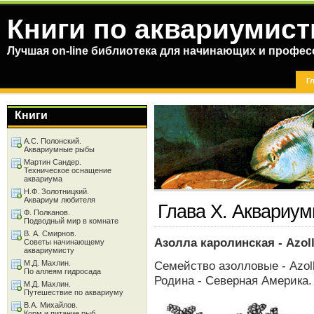
Книги по аквариумист
Лучшая on-line библиотека для начинающих и профес
Г
Книги
А.С. Полонский.
Аквариумные рыбы
Мартин Сандер.
Техническое оснащение
аквариума
Н.Ф. Золотницкий.
Аквариум любителя
Глава X. Аквариу
Ф. Полканов.
Подводный мир в комнате
В. А. Смирнов.
Азолла каролинская - Azoll
Советы начинающему
аквариумисту
М.Д. Махлин.
Семейство азолловые - Azol
По аллеям гидросада
Родина - Северная Америка.
М.Д. Махлин.
Путешествие по аквариуму
В.А. Михайлов.
Корм и питание рыб