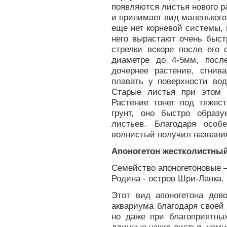
появляются листья нового р
и принимает вид маленького 
еще нет корневой системы, 
него вырастают очень быст
стрелки вскоре после его 
диаметре до 4-5мм, после
дочернее растение, сгнив
плавать у поверхности во
Старые листья при этом 
Растение тонет под тяжес
грунт, оно быстро образ
листьев. Благодаря особ
волнистый получил название
Апоногетон жестколистный -
Семейство апоногетоновые –
Родина - остров Шри-Ланка.
Этот вид апоногетона дов
аквариума благодаря своей
но даже при благоприятны