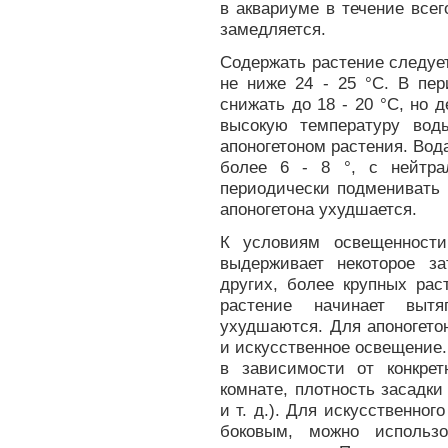
в аквариуме в течение всег
замедляется.
Содержать растение следуе
не ниже 24 - 25 °С. В пе
снижать до 18 - 20 °С, но 
высокую температуру вод
апоногетоном растения. Вод
более 6 - 8 °, с нейтра
периодически подменивать 
апоногетона ухудшается.
К условиям освещенности
выдерживает некоторое з
других, более крупных рас
растение начинает вытя
ухудшаются. Для апоногетон
и искусственное освещение
в зависимости от конкре
комнате, плотность засадк
и т. д.). Для искусственно
боковым, можно использ