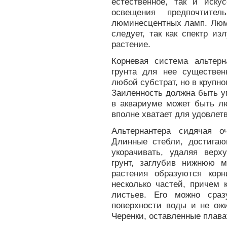
естественное, так и иску
освещения предпочтите
люминесцентных ламп. Люм
следует, так как спектр и
растение.
Корневая система альтерн
грунта для нее существен
любой субстрат, но в крупн
Заиленность должна быть у
в аквариуме может быть лю
вполне хватает для удовлет
Альтернантера сидячая о
Длинные стебли, достигаю
укорачивать, удаляя верх
грунт, заглубив нижнюю м
растения образуются кор
несколько частей, причем 
листьев. Его можно сраз
поверхности воды и не ожи
Черенки, оставленные плават