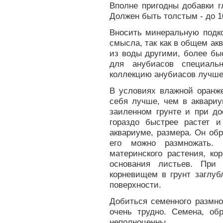
Вполне пригодны добавки г
Должен быть толстым - до 10
Вносить минеральную подко
смысла, так как в общем а
из воды другими, более бы
для анубиасов специальн
коллекцию анубиасов лучше
В условиях влажной оранж
себя лучше, чем в аквариу
заиленном грунте и при д
гораздо быстрее растет и
аквариуме, размера. Он об
его можно размножать. 
материнского растения, ко
основания листьев. При 
корневищем в грунт заглуб
поверхности.
Добиться семенного размно
очень трудно. Семена, об
неполноценны.