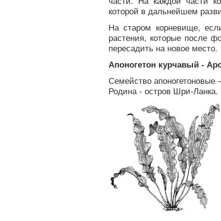
части. На каждой части к
которой в дальнейшем разви
На старом корневище, есл
растения, которые после ф
пересадить на новое место.
Апоногетон курчавый - Apo
Семейство апоногетоновые –
Родина - остров Шри-Ланка.