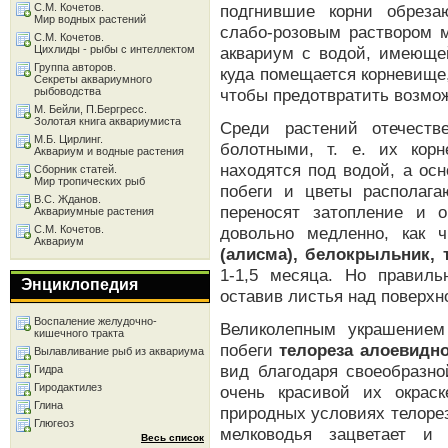
С.М. Кочетов.
подгнившие корни обреза
Мир водных растений
слабо-розовым раствором м
С.М. Кочетов.
Цихлиды - рыбы с интеллектом
аквариум с водой, имеющей
Группа авторов.
куда помещается корневище
Секреты аквариумного
рыбоводства
чтобы предотвратить возмож
М. Бейли, П.Бергресс.
Золотая книга аквариумиста
Среди растений отечеств
М.Б. Цирлинг.
болотными, т. е. их кор
Аквариум и водные растения
находятся под водой, а ос
Сборник статей.
Мир тропических рыб
побеги и цветы располага
В.С. Жданов.
переносят затопление и 
Аквариумные растения
С.М. Кочетов.
довольно медленно, как 
Аквариум
(алисма), белокрыльник,
1-1,5 месяца. Но правиль
Энциклопедия
оставив листья над поверхн
Воспаление желудочно-
Великолепным украшением
кишечного тракта
побеги
телореза алоевидно
Вылавливание рыб из аквариума
вид благодаря своеобразно
Гидра
Гиродактилез
очень красивой их окраск
Глина
природных условиях телорез
Глюгеоз
мелководья зацветает и 
Весь список