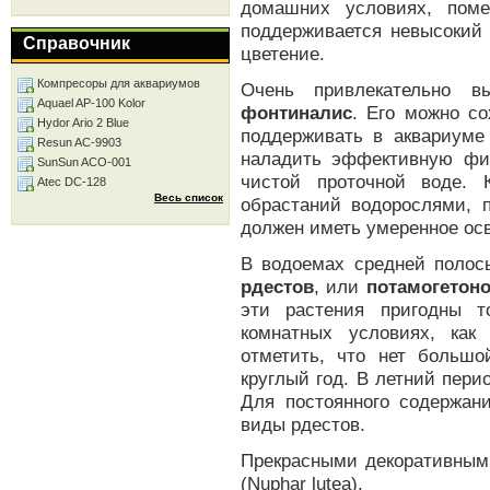
домашних условиях, поме
поддерживается невысокий 
Справочник
цветение.
Компресоры для аквариумов
Очень привлекательно в
Aquael AP-100 Kolor
фонтиналис
. Его можно с
Hydor Ario 2 Blue
поддерживать в аквариуме
Resun AC-9903
наладить эффективную фи
SunSun ACO-001
чистой проточной воде. 
Atec DC-128
Весь список
обрастаний водорослями, п
должен иметь умеренное ос
В водоемах средней полос
рдестов
, или
потамогетон
эти растения пригодны т
комнатных условиях, как
отметить, что нет большо
круглый год. В летний пери
Для постоянного содержан
виды рдестов.
Прекрасными декоративным
(Nuphar lutea).