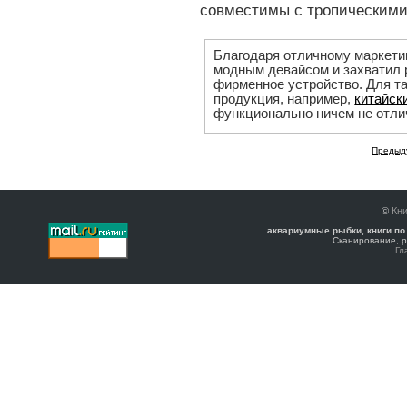
совместимы с тропическими
Благодаря отличному маркетин
модным девайсом и захватил 
фирменное устройство. Для т
продукция, например,
китайски
функционально ничем не отлич
Предыд
©
Кни
аквариумные рыбки, книги по
Сканирование, р
Гл