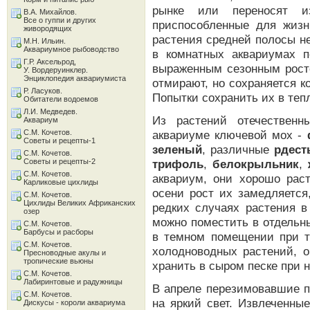
рынке или переносят из
В.А. Михайлов.
Все о гуппи и других
приспособленные для жизн
живородящих
растения средней полосы не
М.Н. Ильин.
Аквариумное рыбоводство
в комнатных аквариумах п
Г.Р. Аксельрод,
выраженным сезонным рост
У. Вордеруинклер.
Энциклопедия аквариумиста
отмирают, но сохраняется 
Р. Ласуков.
Попытки сохранить их в теп
Обитатели водоемов
Л.И. Медведев.
Из растений отечественн
Аквариум
С.М. Кочетов.
аквариуме ключевой мох -
Советы и рецепты-1
зеленый
, различные
рдест
С.М. Кочетов.
Советы и рецепты-2
трифоль
,
белокрыльник
,
С.М. Кочетов.
аквариум, они хорошо раст
Карликовые цихлиды
осени рост их замедляется
С.М. Кочетов.
Цихлиды Великих Африканских
редких случаях растения 
озер
можно поместить в отдельн
С.М. Кочетов.
Барбусы и расборы
в темном помещении при т
С.М. Кочетов.
холодноводных растений, 
Пресноводные акулы и
тропические вьюны
хранить в сыром песке при 
С.М. Кочетов.
Лабиринтовые и радужницы
В апреле перезимовавшие п
С.М. Кочетов.
на яркий свет. Извлеченны
Дискусы - короли аквариума