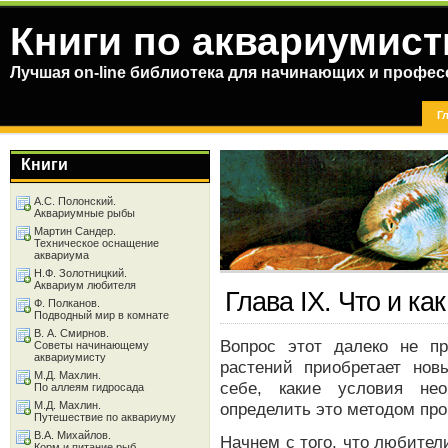
Книги по аквариумист
Лучшая on-line библиотека для начинающих и профес
Г
Книги
А.С. Полонский.
Аквариумные рыбы
Мартин Сандер.
Техническое оснащение
аквариума
Н.Ф. Золотницкий.
Аквариум любителя
Глава IX. Что и ка
Ф. Полканов.
Подводный мир в комнате
В. А. Смирнов.
Вопрос этот далеко не п
Советы начинающему
аквариумисту
растений приобретает нов
М.Д. Махлин.
себе, какие условия не
По аллеям гидросада
М.Д. Махлин.
определить это методом про
Путешествие по аквариуму
В.А. Михайлов.
Начнем с того, что любител
Корм и питание рыб