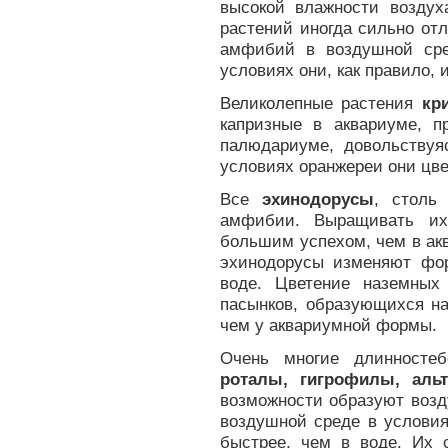
высокой влажности воздух
растений иногда сильно от
амфибий в воздушной сре
условиях они, как правило, и
Великолепные растения
кр
капризные в аквариуме, п
палюдариуме, довольствуя
условиях оранжереи они цве
Все
эхинодорусы
, столь
амфибии. Выращивать их
большим успехом, чем в ак
эхинодорусы изменяют фор
воде. Цветение наземных
пасынков, образующихся на
чем у аквариумной формы.
Очень многие длинносте
роталы, гигрофилы, аль
возможности образуют возд
воздушной среде в условия
быстрее, чем в воде. Их 