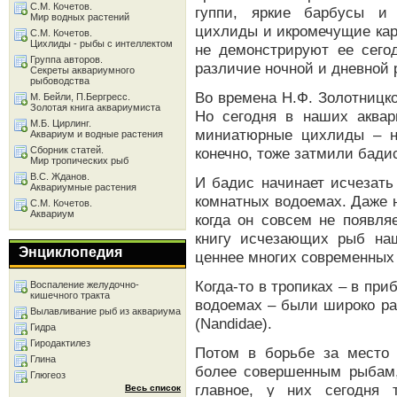
С.М. Кочетов.
гуппи, яркие барбусы и 
Мир водных растений
цихлиды и икромечущие кар
С.М. Кочетов.
Цихлиды - рыбы с интеллектом
не демонстрируют ее сего
Группа авторов.
различие ночной и дневной 
Секреты аквариумного
рыбоводства
Во времена Н.Ф. Золотницк
М. Бейли, П.Бергресс.
Золотая книга аквариумиста
Но сегодня в наших аквар
М.Б. Цирлинг.
миниатюрные цихлиды – н
Аквариум и водные растения
Сборник статей.
конечно, тоже затмили бади
Мир тропических рыб
В.С. Жданов.
И бадис начинает исчезать
Аквариумные растения
комнатных водоемах. Даже 
С.М. Кочетов.
Аквариум
когда он совсем не появля
книгу исчезающих рыб на
Энциклопедия
ценнее многих современных
Когда-то в тропиках – в при
Воспаление желудочно-
кишечного тракта
водоемах – были широко р
Вылавливание рыб из аквариума
(Nandidae).
Гидра
Гиродактилез
Потом в борьбе за место 
Глина
более совершенным рыбам,
Глюгеоз
главное, у них сегодня 
Весь список