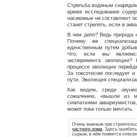
Стрельба водяным снарядом
время исследование содерж
насекомые не составляют о
станет стрелять, если в ак
В чем дело? Ведь природа н
Почему же специализац
единственным путем добыв
Что, если мы являемся
эксперимента эволюции? 
процессе эволюции перейдет
За токсотесом последует и
пути. Эволюция специализа
Как видим, среди окуне
сожалению, «вышли из м
симпатиями аквариумистов,
может пока только мечтать.
Очень важным при строитель
частного дома
. Здесь ошибит
сырым, в нём появится плесе