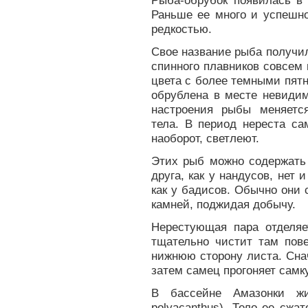
Рыба-обрубок появилась в 
Раньше ее много и успешно
редкостью.
Свое название рыба получил
спинного плавников совсем 
цвета с более темными пятн
обрублена в месте невидим
настроения рыбы меняетс
тела. В период нереста са
наоборот, светлеют.
Этих рыб можно содержать 
друга, как у нандусов, нет
как у бадисов. Обычно они 
камней, поджидая добычу.
Нерестующая пара отделяет
тщательно чистит там пов
нижнюю сторону листа. Сна
затем самец прогоняет самку
В бассейне Амазонки жив
polyacanthus). Тело ее сжа