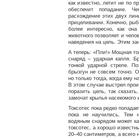
как известно, летит не по п
обеспечит попадание. 
расхождение этих двух лин
прицеливании. Конечно, рыб
более интересно, как она
животного позволяет и чело
наведения на цель. Этим за
А теперь: «Пли!» Мощная тон
снаряд – ударная капля. Б
тонкой ударной стреле. По
брызгун не совсем точно. 
но только тогда, когда ему 
В этом случае выстрел прои
поразить цель, так сказат
замочат крылья насекомого и
Токсотес пока редко попадае
пока не научились. Тем 
водяным снарядом может ка
токсотес, а хорошо известн
20–40 сантиметров, а всего 