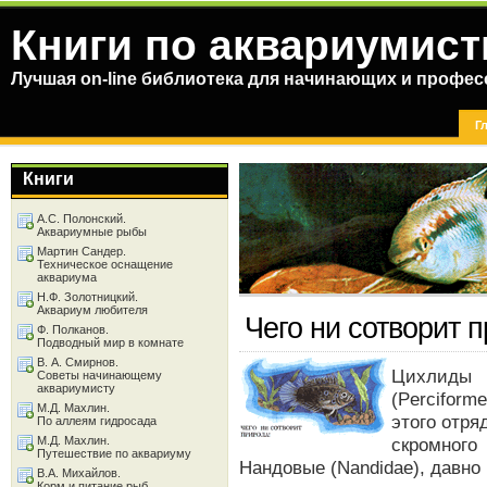
Книги по аквариумист
Лучшая on-line библиотека для начинающих и профес
Г
Книги
А.С. Полонский.
Аквариумные рыбы
Мартин Сандер.
Техническое оснащение
аквариума
Н.Ф. Золотницкий.
Аквариум любителя
Чего ни сотворит 
Ф. Полканов.
Подводный мир в комнате
В. А. Смирнов.
Цихлиды 
Советы начинающему
аквариумисту
(Perciform
М.Д. Махлин.
этого отря
По аллеям гидросада
М.Д. Махлин.
скромного
Путешествие по аквариуму
Нандовые (Nandidae), давно
В.А. Михайлов.
Корм и питание рыб