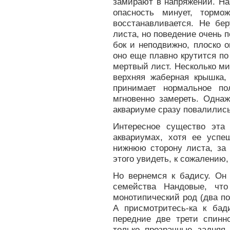
замирают в напряжении. На
опасность минует, тормо
восстанавливается. Не бе
листа, но поведение очень п
бок и неподвижно, плоско о
оно еще плавно крутится по
мертвый лист. Несколько ми
верхняя жаберная крышка, 
принимает нормальное по
мгновенно замереть. Одна
аквариуме сразу повалились
Интересное существо эта
аквариумах, хотя ее успе
нижнюю сторону листа, за
этого увидеть, к сожалению,
Но вернемся к бадису. Он 
семейства Нандовые, что
монотипический род (два по
А присмотритесь-ка к бад
передние две трети спинн
только прозрачные задняя 