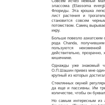
Совсем исчез нежный мал
элассома (Elassoma everg
Флориды. Эта крошка легк
лист растения и трогате
становится совсем черны
потомством. Самец вырывает
икру.
Больше повезло азиатским 
рода Chanda, получившим
пользуются неизменной
действительно, прозрачно,
кишечнике.
Однажды уже знакомый чи
О.П.Шашин привез мне один
крупный из которых достига
Стеклянных окуней регуляр
да еще и пассивны. Им тр
количестве, чтобы он буквал
Но самым интересным из а