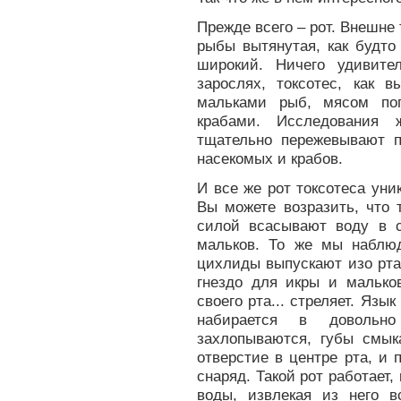
Прежде всего – рот. Внешне 
рыбы вытянутая, как будто
широкий. Ничего удивите
зарослях, токсотес, как 
мальками рыб, мясом по
крабами. Исследования 
тщательно пережевывают 
насекомых и крабов.
И все же рот токсотеса уни
Вы можете возразить, что 
силой всасывают воду в 
мальков. То же мы наблю
цихлиды выпускают изо рта
гнездо для икры и малько
своего рта... стреляет. Яз
набирается в довольн
захлопываются, губы смыка
отверстие в центре рта, и
снаряд. Такой рот работает,
воды, извлекая из него в