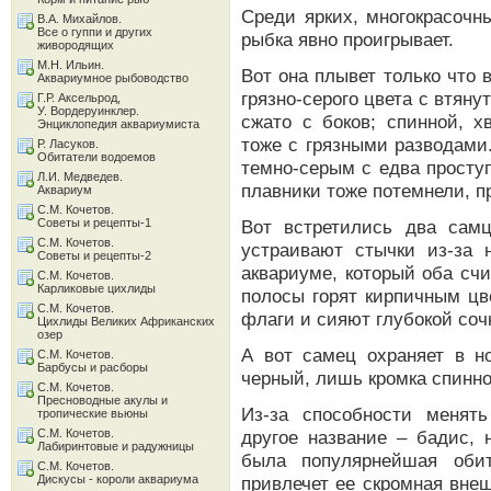
Среди ярких, многокрасочн
В.А. Михайлов.
Все о гуппи и других
рыбка явно проигрывает.
живородящих
М.Н. Ильин.
Вот она плывет только что 
Аквариумное рыбоводство
грязно-серого цвета с втяну
Г.Р. Аксельрод,
У. Вордеруинклер.
сжато с боков; спинной, х
Энциклопедия аквариумиста
тоже с грязными разводами
Р. Ласуков.
Обитатели водоемов
темно-серым с едва прост
Л.И. Медведев.
плавники тоже потемнели, п
Аквариум
С.М. Кочетов.
Советы и рецепты-1
Вот встретились два сам
С.М. Кочетов.
устраивают стычки из-за 
Советы и рецепты-2
аквариуме, который оба счи
С.М. Кочетов.
Карликовые цихлиды
полосы горят кирпичным цв
С.М. Кочетов.
флаги и сияют глубокой соч
Цихлиды Великих Африканских
озер
А вот самец охраняет в но
С.М. Кочетов.
Барбусы и расборы
черный, лишь кромка спинно
С.М. Кочетов.
Пресноводные акулы и
Из-за способности менят
тропические вьюны
С.М. Кочетов.
другое название – бадис, 
Лабиринтовые и радужницы
была популярнейшая обит
С.М. Кочетов.
Дискусы - короли аквариума
привлечет ее скромная вне