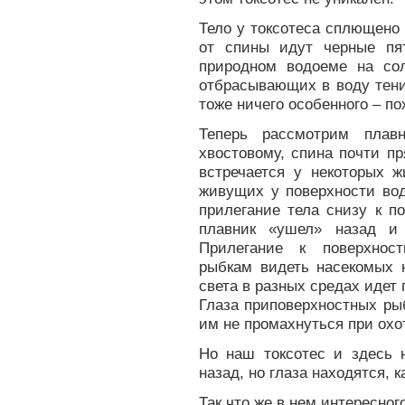
Тело у токсотеса сплющено с
от спины идут черные пят
природном водоеме на сол
отбрасывающих в воду тени
тоже ничего особенного – п
Теперь рассмотрим плав
хвостовому, спина почти пр
встречается у некоторых 
живущих у поверхности вод
прилегание тела снизу к п
плавник «ушел» назад и
Прилегание к поверхност
рыбкам видеть насекомых н
света в разных средах идет 
Глаза приповерхностных рыб
им не промахнуться при охо
Но наш токсотес и здесь н
назад, но глаза находятся, 
Так что же в нем интересног