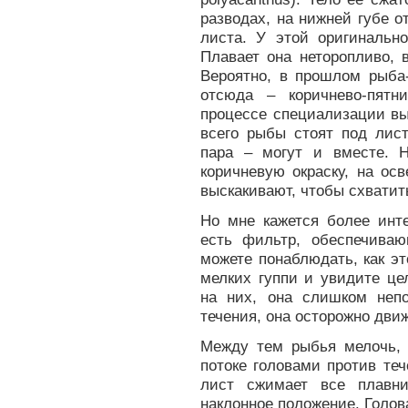
разводах, на нижней губе 
листа. У этой оригинальн
Плавает она неторопливо, 
Вероятно, в прошлом рыба-
отсюда – коричнево-пятн
процессе специализации вы
всего рыбы стоят под лис
пара – могут и вместе. 
коричневую окраску, на ос
выскакивают, чтобы схвати
Но мне кажется более инт
есть фильтр, обеспечива
можете понаблюдать, как эт
мелких гуппи и увидите це
на них, она слишком непо
течения, она осторожно движ
Между тем рыбья мелочь, к
потоке головами против те
лист сжимает все плавн
наклонное положение. Голов