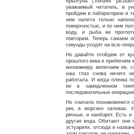
брызгуна (Toxotes jacula
уважаемый читатель, в ун
пройдем в лабораторию и ти
нем налита только напол
поверхностью, и по ним пол
воду, и рыба ее проглот
повторим. Теперь сажаем о
секунды уходят на всю опер
Но давайте отойдем от ку
прошлого века и прибегнем 
кинокамеру, включаем ее, с
наш глаз снова ничего н
работала. И когда пленка 
ее в замедленном темп
последовательные операции 
Но сначала познакомимся с
рек, в морских заливах.
речные, и наоборот. Есть и
другая вода. Обитают они 
эстуариях, отсюда и назван
этом токсотес не уникален.