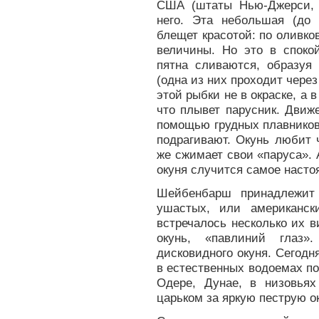
США (штаты Нью-Джерси, 
него. Эта небольшая (до
блещет красотой: по оливк
величины. Но это в спокой
пятна сливаются, образуя
(одна из них проходит через
этой рыбки не в окраске, а 
что плывет парусник. Движ
помощью грудных плавников,
подрагивают. Окунь любит 
же сжимает свои «паруса».
окуня случится самое насто
Шейбенбарш принадлежит 
ушастых, или американск
встречалось несколько их 
окунь, «павлиний глаз»
дисковидного окуня. Сегодн
в естественных водоемах по
Одере, Дунае, в низовья
царьком за яркую пеструю ок