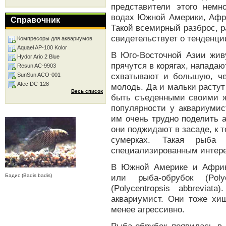
представители этого немн
водах Южной Америки, Афри
Справочник
Такой всемирный разброс, 
свидетельствует о тенденци
Компресоры для аквариумов
Aquael AP-100 Kolor
В Юго-Восточной Азии жив
Hydor Ario 2 Blue
прячутся в корягах, напада
Resun AC-9903
схватывают и большую, ч
SunSun ACO-001
Atec DC-128
молодь. Да и мальки растут 
Весь список
быть съеденными своими ж
популярности у аквариумис
им очень трудно поделить 
они поджидают в засаде, к т
сумерках. Такая рыба
специализированным интер
В Южной Америке и Африк
Бадис (Badis badis)
или рыба-обрубок (Poly
(Polycentropsis abbrevia
аквариумист. Они тоже хи
менее агрессивно.