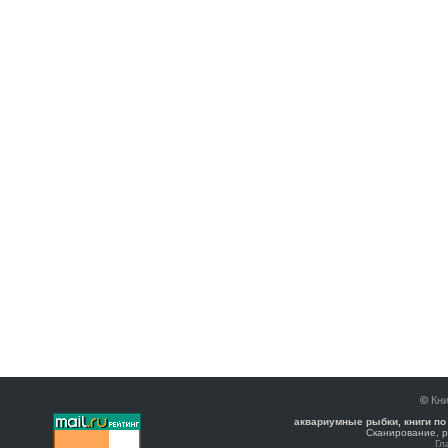
©
Кни
аквариумные рыбки, книги по
Сканирование, р
Гл