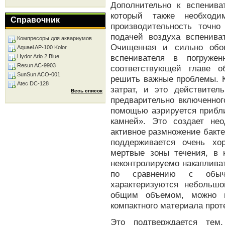
Дополнительно к вспенива
который также необходи
Справочник
производительность точно
подачей воздуха вспениват
Компресоры для аквариумов
Очищенная и сильно обог
Aquael AP-100 Kolor
вспенивателя в погруже
Hydor Ario 2 Blue
Resun AC-9903
соответствующей главе о
SunSun ACO-001
решить важные проблемы. К
Atec DC-128
затрат, и это действител
Весь список
предварительно включенног
помощью аэрируется прибл
камней». Это создает не
активное размножение бакте
поддерживается очень хо
мертвые зоны течения, в 
неконтролируемо накапливат
по сравнению с обычн
характеризуются небольш
общим объемом, можно п
компактного материала прот
Это подтверждается тем