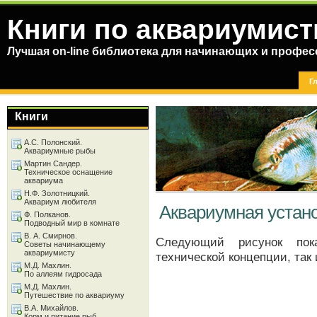
Книги по аквариумист
Лучшая on-line библиотека для начинающих и профес
Г
Книги
А.С. Полонский.
Аквариумные рыбы
Мартин Сандер.
Техническое оснащение
аквариума
Н.Ф. Золотницкий.
Аквариум любителя
Аквариумная устан
Ф. Полканов.
Подводный мир в комнате
В. А. Смирнов.
Следующий рисунок пока
Советы начинающему
аквариумисту
технической концепции, так 
М.Д. Махлин.
По аллеям гидросада
М.Д. Махлин.
Путешествие по аквариуму
В.А. Михайлов.
Корм и питание рыб