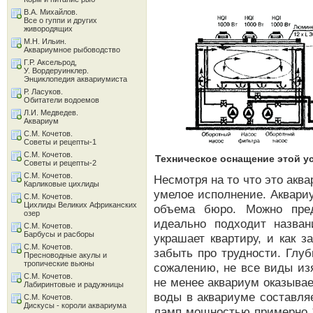
В.А. Михайлов.
Все о гуппи и других
живородящих
М.Н. Ильин.
Аквариумное рыбоводство
Г.Р. Аксельрод,
У. Вордеруинклер.
Энциклопедия аквариумиста
Р. Ласуков.
Обитатели водоемов
Л.И. Медведев.
Аквариум
С.М. Кочетов.
Советы и рецепты-1
С.М. Кочетов.
Техническое оснащение этой у
Советы и рецепты-2
С.М. Кочетов.
Несмотря на то что это ак
Карликовые цихлиды
умелое исполнение. Аквари
С.М. Кочетов.
Цихлиды Великих Африканских
объема бюро. Можно пред
озер
идеально подходит назва
С.М. Кочетов.
Барбусы и расборы
украшает квартиру, и как 
С.М. Кочетов.
забыть про трудности. Глуб
Пресноводные акулы и
тропические вьюны
сожалению, не все виды из
С.М. Кочетов.
не менее аквариум оказыва
Лабиринтовые и радужницы
воды в аквариуме составля
С.М. Кочетов.
Дискусы - короли аквариума
ламп мощностью примерно 1