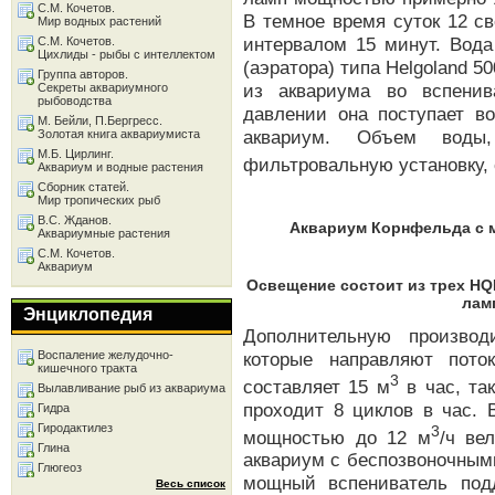
С.М. Кочетов.
В темное время суток 12 с
Мир водных растений
интервалом 15 минут. Вода
С.М. Кочетов.
Цихлиды - рыбы с интеллектом
(аэратора) типа Helgoland 5
Группа авторов.
из аквариума во вспенив
Секреты аквариумного
рыбоводства
давлении она поступает в
М. Бейли, П.Бергресс.
аквариум. Объем воды
Золотая книга аквариумиста
М.Б. Цирлинг.
фильтровальную установку, 
Аквариум и водные растения
Сборник статей.
Мир тропических рыб
В.С. Жданов.
Аквариум Корнфельда с 
Аквариумные растения
С.М. Кочетов.
Аквариум
Освещение состоит из трех HQ
лам
Энциклопедия
Дополнительную производ
которые направляют пото
Воспаление желудочно-
кишечного тракта
3
составляет 15 м
в час, та
Вылавливание рыб из аквариума
проходит 8 циклов в час. 
Гидра
Гиродактилез
3
мощностью до 12 м
/ч ве
Глина
аквариум с беспозвоночными
Глюгеоз
мощный вспениватель под
Весь список