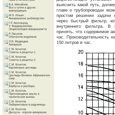
выяснить какой путь, долж
В.А. Михайлов.
Все о гуппи и других
главе о трубопроводах мож
живородящих
простом решении задачи 
М.Н. Ильин.
Аквариумное рыбоводство
через быстрый фильтр, ко
Г.Р. Аксельрод,
внутреннего фильтра. В
У. Вордеруинклер.
Энциклопедия аквариумиста
принять, что содержимое а
Р. Ласуков.
час. Производительность н
Обитатели водоемов
Л.И. Медведев.
150 литров в час.
Аквариум
С.М. Кочетов.
Советы и рецепты-1
С.М. Кочетов.
Советы и рецепты-2
С.М. Кочетов.
Карликовые цихлиды
С.М. Кочетов.
Цихлиды Великих Африканских
озер
С.М. Кочетов.
Барбусы и расборы
С.М. Кочетов.
Пресноводные акулы и
тропические вьюны
С.М. Кочетов.
Лабиринтовые и радужницы
С.М. Кочетов.
Дискусы - короли аквариума