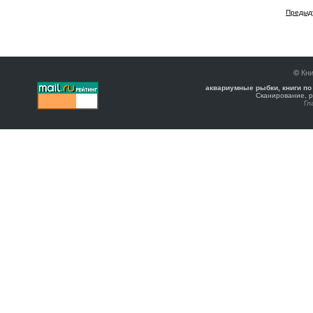
Предыд
©
Кни
аквариумные рыбки, книги по
Сканирование, р
Гл