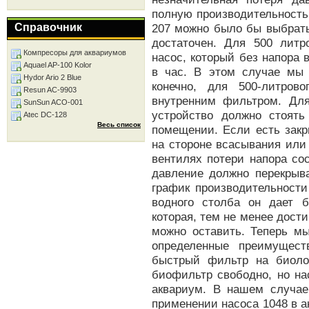
полную производительность
Справочник
207 можно было бы выбрать
достаточен. Для 500 лит
Компресоры для аквариумов
насос, который без напора
Aquael AP-100 Kolor
в час. В этом случае мы
Hydor Ario 2 Blue
конечно, для 500-литров
Resun AC-9903
внутренним фильтром. Дл
SunSun ACO-001
устройство должно стоят
Atec DC-128
Весь список
помещении. Если есть зак
на стороне всасывания или 
вентилях потери напора сос
давление должно перекрыва
график производительности
водного столба он дает б
которая, тем не менее дости
можно оставить. Теперь м
определенные преимущест
быстрый фильтр на биоло
биофильтр свободно, но на
аквариум. В нашем случае
применении насоса 1048 в а