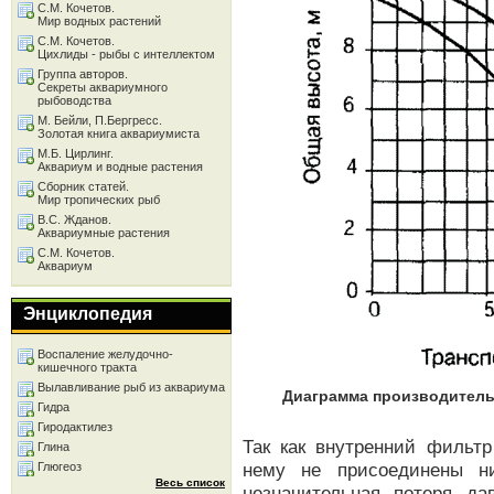
С.М. Кочетов.
Мир водных растений
С.М. Кочетов.
Цихлиды - рыбы с интеллектом
Группа авторов.
Секреты аквариумного
рыбоводства
М. Бейли, П.Бергресс.
Золотая книга аквариумиста
М.Б. Цирлинг.
Аквариум и водные растения
Сборник статей.
Мир тропических рыб
В.С. Жданов.
Аквариумные растения
С.М. Кочетов.
Аквариум
Энциклопедия
Воспаление желудочно-
кишечного тракта
Вылавливание рыб из аквариума
Диаграмма производитель
Гидра
Гиродактилез
Так как внутренний фильтр
Глина
нему не присоединены ни
Глюгеоз
Весь список
незначительная потеря да