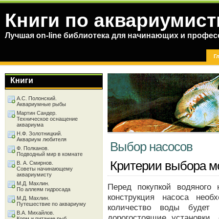
Книги по аквариумист
Лучшая on-line библиотека для начинающих и профес
Г
Книги
А.С. Полонский.
Аквариумные рыбы
Мартин Сандер.
Техническое оснащение
аквариума
Н.Ф. Золотницкий.
Аквариум любителя
Выбор насосов
Ф. Полканов.
Подводный мир в комнате
Критерии выбора м
В. А. Смирнов.
Советы начинающему
аквариумисту
М.Д. Махлин.
Перед покупкой водяного
По аллеям гидросада
конструкция насоса необ
М.Д. Махлин.
Путешествие по аквариуму
количество воды будет 
В.А. Михайлов.
дорогостоящие установки,
Корм и питание рыб