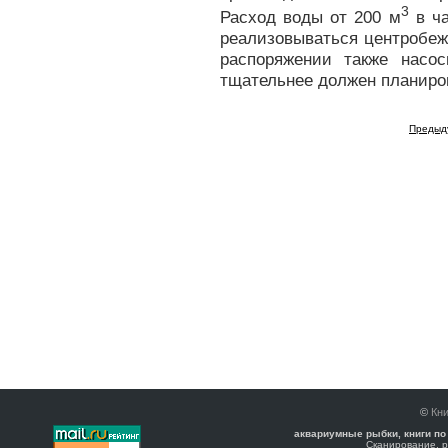
3
Расход воды от 200 м
в ча
реализовываться центробе
распоряжении также насо
тщательнее должен планиров
Предыд
©
Кни
аквариумные рыбки, книги по
Сканирование, р