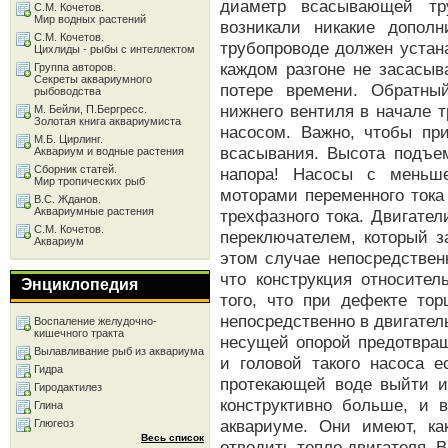
диаметр всасывающей тр
С.М. Кочетов.
Мир водных растений
возникали никакие дополн
С.М. Кочетов.
трубопроводе должен устан
Цихлиды - рыбы с интеллектом
каждом разгоне не засасыв
Группа авторов.
Секреты аквариумного
потере времени. Обратны
рыбоводства
нижнего вентиля в начале 
М. Бейли, П.Бергресс.
Золотая книга аквариумиста
насосом. Важно, чтобы пр
М.Б. Цирлинг.
всасывания. Высота подъе
Аквариум и водные растения
Сборник статей.
напора! Насосы с меньше
Мир тропических рыб
моторами переменного тока
В.С. Жданов.
Аквариумные растения
трехфазного тока. Двигате
С.М. Кочетов.
переключателем, который з
Аквариум
этом случае непосредствен
что конструкция относител
Энциклопедия
того, что при дефекте тор
непосредственно в двигател
Воспаление желудочно-
кишечного тракта
несущей опорой предотвращ
Вылавливание рыб из аквариума
и головой такого насоса е
Гидра
протекающей воде выйти и
Гиродактилез
конструктивно больше, и 
Глина
аквариуме. Они имеют, ка
Глюгеоз
Весь список
отводить тепло двигателя. 