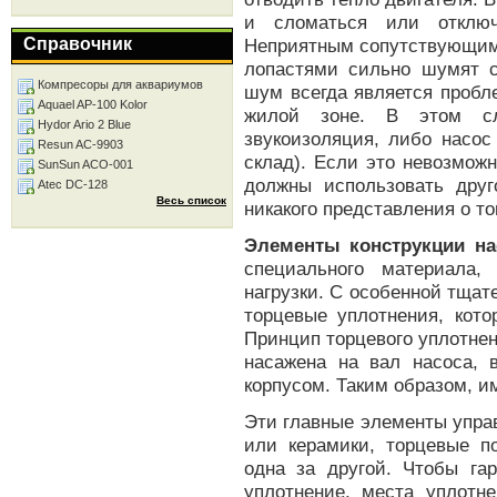
и сломаться или отключ
Справочник
Неприятным сопутствующим 
лопастями сильно шумят 
Компресоры для аквариумов
шум всегда является пробл
Aquael AP-100 Kolor
жилой зоне. В этом сл
Hydor Ario 2 Blue
звукоизоляция, либо насо
Resun AC-9903
склад). Если это невозмож
SunSun ACO-001
должны использовать друг
Atec DC-128
Весь список
никакого представления о то
Элементы конструкции на
специального материала,
нагрузки. С особенной тща
торцевые уплотнения, кот
Принцип торцевого уплотнен
насажена на вал насоса, 
корпусом. Таким образом, 
Эти главные элементы упра
или керамики, торцевые п
одна за другой. Чтобы га
уплотнение, места уплотн