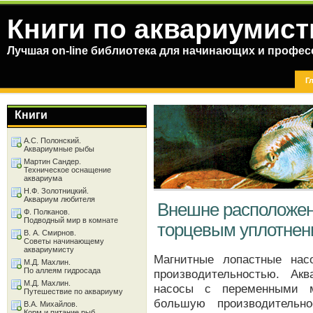
Книги по аквариумист
Лучшая on-line библиотека для начинающих и профес
Г
Книги
А.С. Полонский.
Аквариумные рыбы
Мартин Сандер.
Техническое оснащение
аквариума
Н.Ф. Золотницкий.
Аквариум любителя
Внешне расположен
Ф. Полканов.
Подводный мир в комнате
торцевым уплотне
В. А. Смирнов.
Советы начинающему
аквариумисту
Магнитные лопастные нас
М.Д. Махлин.
По аллеям гидросада
производительностью. Ак
М.Д. Махлин.
насосы с переменными м
Путешествие по аквариуму
большую производительн
В.А. Михайлов.
Корм и питание рыб