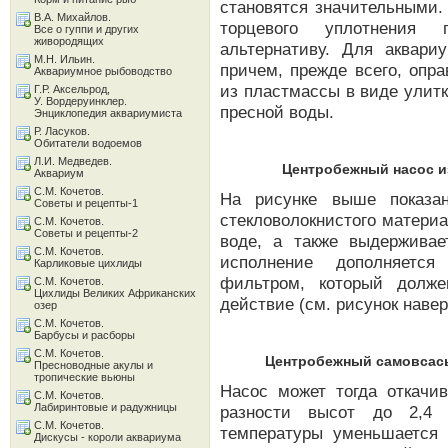
становятся значительными.
В.А. Михайлов.
торцевого уплотнения
Все о гуппи и других
живородящих
альтернативу. Для аквари
М.Н. Ильин.
причем, прежде всего, опр
Аквариумное рыбоводство
из пластмассы в виде улитк
Г.Р. Аксельрод,
У. Вордеруинклер.
пресной воды.
Энциклопедия аквариумиста
Р. Ласуков.
Обитатели водоемов
Л.И. Медведев.
Центробежный насос и
Аквариум
С.М. Кочетов.
На рисунке выше показа
Советы и рецепты-1
стекловолокнистого материа
С.М. Кочетов.
Советы и рецепты-2
воде, а также выдержива
С.М. Кочетов.
исполнение дополняетс
Карликовые цихлиды
фильтром, который долже
С.М. Кочетов.
Цихлиды Великих Африканских
действие (см. рисунок навер
озер
С.М. Кочетов.
Барбусы и расборы
С.М. Кочетов.
Центробежный самовсасы
Пресноводные акулы и
тропические вьюны
Насос может тогда откачи
С.М. Кочетов.
Лабиринтовые и радужницы
разности высот до 2,4 
С.М. Кочетов.
температуры уменьшается
Дискусы - короли аквариума