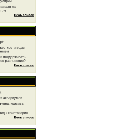
пулярии
павшая на
т лет
Весь список
 рН
жесткоcти воды
анием
 и поддерживать
кое равновесие?
Весь список
a
ля аквариумов
тупна, красива,
виды криптокорин
Весь список