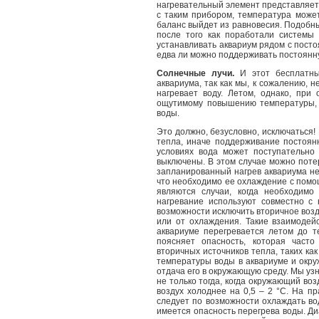
нагревательный элемент представляет 
с таким прибором, температура може
баланс выйдет из равновесия. Подобны
после того как поработали системы
устанавливать аквариум рядом с посто
едва ли можно поддерживать постоянн
Солнечные лучи.
И этот бесплатны
аквариума, так как мы, к сожалению, 
нагревает воду. Летом, однако, при
ощутимому повышению температуры, 
воды.
Это должно, безусловно, исключаться!
тепла, иначе поддерживание постоян
условиях вода может поступательно 
выключены. В этом случае можно потер
запланированный нагрев аквариума не 
что необходимо ее охлаждение с пом
являются случаи, когда необходимо
нагревание используют совместно с 
возможности исключить вторичное возд
или от охлаждения. Такие взаимодей
аквариуме перегревается летом до т
поясняет опасность, которая часто
вторичных источников тепла, таких ка
температуры воды в аквариуме и окру
отдача его в окружающую среду. Мы уз
не только тогда, когда окружающий воз
воздух холоднее на 0,5 – 2 °C. На пр
следует по возможности охлаждать вод
имеется опасность перегрева воды. Ди