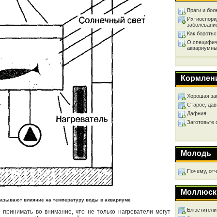
Враги и бол
Ихтиоспори
заболевани
Как бороть
О специфич
аквариумны
Кормлен
Хорошая за
Старое, дав
Дафния
Заготовьте
Молодь
Почему, от
Моллюск
казывают влияние на температуру воды в аквариуме
Блюстители
принимать во внимание, что не только нагреватели могут