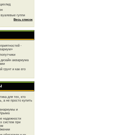
цихлид
он
 вуалевые гуппи
Весь список
приятностей -
квариум»
попутчики
 дизайн аквариума
ами
 грунт и как его
ы
ика для тех, кто
ь, а не просто купить
анариумы и
 Крыма
е надежности
х систем при
ом
бжении
е обитатели и их