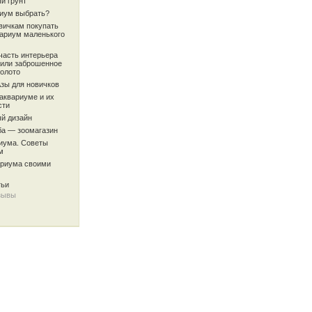
й грунт
риум выбрать?
вичкам покупать
вариум маленького
часть интерьера
или заброшенное
олото
Азы для новичков
аквариуме и их
сти
й дизайн
ба — зоомагазин
риума. Советы
м
ариума своими
тьи
зывы