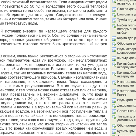
собой точечный источник тепла. Если аквариум стоит рядом
активность 
т повыситься до 50 °С и вследствие этого общий тепловой
Стекло для
е источники тепла особенно опасны, так как они работают и
Биотопы в 
 необходимые для аквариума. Следовательно, не следует
янным источником тепла, таким как батарея или печь. Иначе
Тумба под 
ую температуру воды.
Рыбка гуппи
информация
й источник энергии по настоящему опасен для каждого
рыбке
не можем положиться на него. Обычно солнце незначительно
Корма для 
 определенных условиях облучения, оно может привести к
Оборудован
следствием которого может быть кратковременный нагрев
Виды аквар
компрессор
 В общем, очень важно беспокоиться о вторичных источниках
Фильтр для
ной температуры едва ли возможно. При неблагоприятных
Как выбрать
нагреваться, хотя первичные источники тепла уже давно
аквариума?
ять рыб и беспозвоночных. Возможен и такой случай, когда
Как подобра
нужен, так как вторичные источники тепла гак нагрели воду,
аквариума
ощью соответствующего прибора. Самыми неблагоприятными
 и нагревание, и охлаждение воды. Тогда охлаждение и
Изготовлен
аквариума
независимым регулированием. В этих случаях следует по
ействие, с тем чтобы можно было отказаться или от нагрева,
Изготовлен
ствия представлены на верхней диаграмме. То, что вода в
Киеве
емпературы от 20 до 30 °C, знает каждый. Но диаграмма
Виды фильт
 недооценивается, так как не рассматривается влияние
Декорации 
к лампы и насосы. На горизонтальной оси нанесена разница
Советы на
жающем воздухе, на вертикальной оси поступление тепла и
наем поразительный факт, что поглощение тепла происходит
Товары для
дух теплее, чем вода в аквариуме, а тогда, когда окружающий
домашних 
актике это означает, что из-за вторичных источников тепла
Обслуживан
у, в то время как окружающий воздух холоднее чем вода, и
Купить кры
аграмма показывает, что опасности перегрева подвергаются