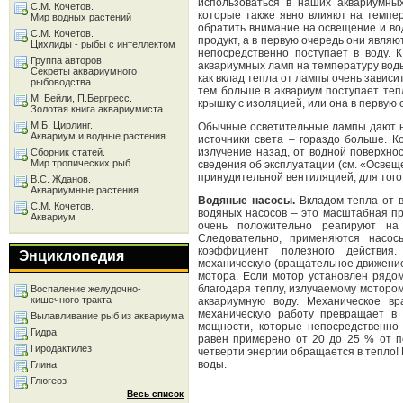
использоваться в наших аквариумных
С.М. Кочетов.
которые также явно влияют на темпе
Мир водных растений
обратить внимание на освещение и во
С.М. Кочетов.
продукт, а в первую очередь они явля
Цихлиды - рыбы с интеллектом
непосредственно поступает в воду. 
Группа авторов.
аквариумных ламп на температуру воды
Секреты аквариумного
как вклад тепла от лампы очень зависи
рыбоводства
тем больше в аквариум поступает тепл
М. Бейли, П.Бергресс.
крышку с изоляцией, или она в первую
Золотая книга аквариумиста
М.Б. Цирлинг.
Обычные осветительные лампы дают не
Аквариум и водные растения
источники света – гораздо больше. 
излучение назад, от водной поверхно
Сборник статей.
Мир тропических рыб
сведения об эксплуатации (см. «Освещ
принудительной вентиляцией, для того
В.С. Жданов.
Аквариумные растения
Водяные насосы.
Вкладом тепла от в
С.М. Кочетов.
водяных насосов – это масштабная п
Аквариум
очень положительно реагируют на
Следовательно, применяются насо
коэффициент полезного действия.
Энциклопедия
механическую (вращательное движение
мотора. Если мотор установлен рядом
благодаря теплу, излучаемому моторо
Воспаление желудочно-
кишечного тракта
аквариумную воду. Механическое вр
механическую работу превращает в 
Вылавливание рыб из аквариума
мощности, которые непосредственно
Гидра
равен примерено от 20 до 25 % от п
Гиродактилез
четверти энергии обращается в тепло! В
воды.
Глина
Глюгеоз
Весь список