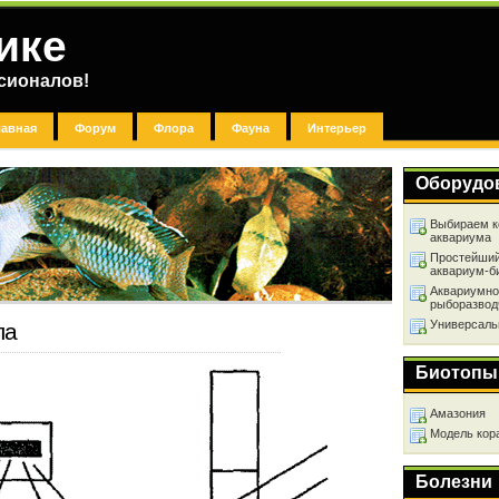
ике
сионалов!
лавная
Форум
Флора
Фауна
Интерьер
Оборудо
Выбираем к
аквариума
Простейший
аквариум-б
Аквариумно
рыборазвод
Универсаль
ла
Биотопы
Амазония
Модель кор
Болезни