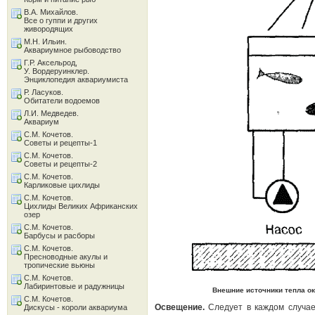
В.А. Михайлов.
Все о гуппи и других
живородящих
М.Н. Ильин.
Аквариумное рыбоводство
Г.Р. Аксельрод,
У. Вордеруинклер.
Энциклопедия аквариумиста
Р. Ласуков.
Обитатели водоемов
Л.И. Медведев.
Аквариум
С.М. Кочетов.
Советы и рецепты-1
С.М. Кочетов.
Советы и рецепты-2
С.М. Кочетов.
Карликовые цихлиды
С.М. Кочетов.
Цихлиды Великих Африканских
озер
С.М. Кочетов.
Барбусы и расборы
С.М. Кочетов.
Пресноводные акулы и
тропические вьюны
С.М. Кочетов.
Лабиринтовые и радужницы
Внешние источники тепла о
С.М. Кочетов.
Освещение.
Следует в каждом случае 
Дискусы - короли аквариума