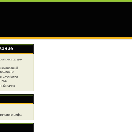
вание
омпрессор для
 комнатный
иофильтр
е хозяйство
чика
ный сачок
аллового рифа