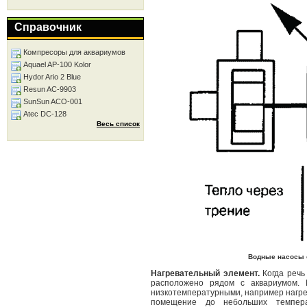
Справочник
Компресоры для аквариумов
Aquael AP-100 Kolor
Hydor Ario 2 Blue
Resun AC-9903
SunSun ACO-001
Atec DC-128
Весь список
Водные насосы о
Нагревательный элемент.
Когда речь
расположено рядом с аквариумом. 
низкотемпературными, например нагре
помещение до небольших темпера