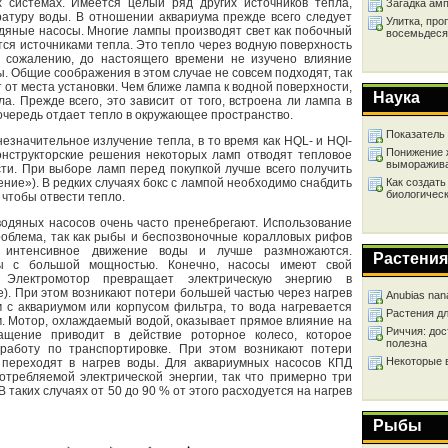
 системах. Имеется целый ряд других источников тепла,
Загадка ам
ратуру воды. В отношении аквариума прежде всего следует
Улитка, про
дяные насосы. Многие лампы производят свет как побочный
восемьдеся
ются источниками тепла. Это тепло через водную поверхность
К сожалению, до настоящего времени не изучено влияние
. Общие соображения в этом случае не совсем подходят, так
т от места установки. Чем ближе лампа к водной поверхности,
Наука
а. Прежде всего, это зависит от того, встроена ли лампа в
 очередь отдает тепло в окружающее пространство.
Показатель
значительное излучение тепла, в то время как HQL- и HQI-
Понижение 
Конструкторские решения некоторых ламп отводят тепловое
выморажив
сти. При выборе ламп перед покупкой лучше всего получить
ение»). В редких случаях бокс с лампой необходимо снабдить
Как создать
биологичес
 чтобы отвести тепло.
одяных насосов очень часто пренебрегают. Использование
роблема, так как рыбы и беспозвоночные коралловых рифов
 интенсивное движение воды и лучше размножаются.
Растения
сы с большой мощностью. Конечно, насосы имеют свой
 Электромотор превращает электрическую энергию в
). При этом возникают потери большей частью через нагрев
Anubias nan
 с аквариумом или корпусом фильтра, то вода нагревается
Растения д
м. Мотор, охлаждаемый водой, оказывает прямое влияние на
Риччия: дос
ащение приводит в действие роторное колесо, которое
полезна
работу по транспортировке. При этом возникают потери
Некоторые 
 переходят в нагрев воды. Для аквариумных насосов КПД
отребляемой электрической энергии, так что примерно три
 таких случаях от 50 до 90 % от этого расходуется на нагрев
Рыбы