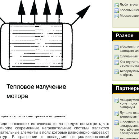
Любителям 
Красный не
Московские
Разное
«Боитесь не
заводите а
Случайные 
Как сделать
своими рук
Аквариумный
выбрать
Партнер
Аквариумист
хочет понят
аквариум
Лучшие оке
тдают тепло за счет трения и излучения
аквариумы
Обеспечени
 идет о внешних источниках тепла следует посмотреть, что
аквариумны
Многие современные нагревательные системы являются
нестабильн
вательные элементы в полу, которые равномерно нагревают
электросна
тур. В сравнении с последним специализированный
Аквариумны