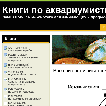
Книги по аквариумист
Лучшая on-line библиотека для начинающих и профес
Г
Книги
А.С. Полонский.
Аквариумные рыбы
Мартин Сандер.
Техническое оснащение
аквариума
Н.Ф. Золотницкий.
Аквариум любителя
Внешние источники теп
Ф. Полканов.
Подводный мир в комнате
В. А. Смирнов.
Советы начинающему
аквариумисту
М.Д. Махлин.
По аллеям гидросада
М.Д. Махлин.
Путешествие по аквариуму
В.А. Михайлов.
Корм и питание рыб