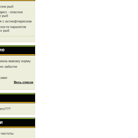
езни рыб
диоз - опасное
е рыб
ся с ихтиофтириозом
ности паразитов
х рыб
ие
мена живому корму
но забытое
 сами
Весь список
чего???
и
 чистоты