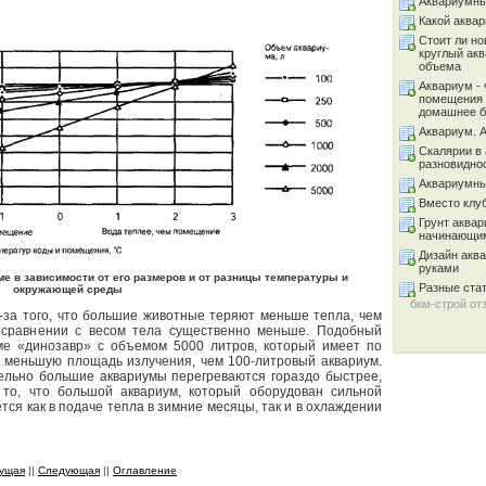
Аквариумны
Какой аква
Стоит ли но
круглый ак
объема
Аквариум - 
помещения 
домашнее б
Аквариум. 
Скалярии в 
разновидно
Аквариумны
Вместо клу
Грунт аква
начинающи
Дизайн акв
руками
ме в зависимости от его размеров и от разницы температуры и
Разные ста
окружающей среды
бкм-строй от
-за того, что большие животные теряют меньше тепла, чем
в сравнении с весом тела существенно меньше. Подобный
ме «динозавр» с объемом 5000 литров, который имеет по
о меньшую площадь излучения, чем 100-литровый аквариум.
тельно большие аквариумы перегреваются гораздо быстрее,
 то, что большой аквариум, который оборудован сильной
тся как в подаче тепла в зимние месяцы, так и в охлаждении
ущая
||
Следующая
||
Оглавление