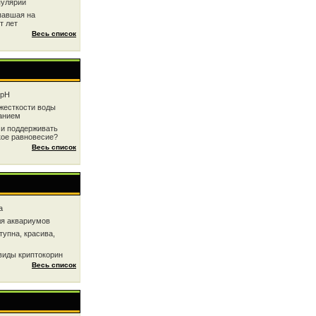
пулярии
павшая на
т лет
Весь список
 рН
жесткоcти воды
анием
 и поддерживать
кое равновесие?
Весь список
a
ля аквариумов
тупна, красива,
виды криптокорин
Весь список