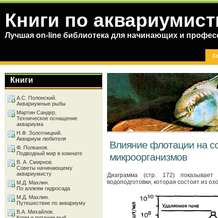
Книги по аквариумист
Лучшая on-line библиотека для начинающих и профес
Г
Книги
А.С. Полонский.
Аквариумные рыбы
Мартин Сандер.
Техническое оснащение
аквариума
Н.Ф. Золотницкий.
Аквариум любителя
Влияние флотации на с
Ф. Полканов.
Подводный мир в комнате
микроорганизмов
В. А. Смирнов.
Советы начинающему
аквариумисту
Диаграмма (стр. 172) показывает
водоподготовки, которая состоит из о
М.Д. Махлин.
По аллеям гидросада
М.Д. Махлин.
Путешествие по аквариуму
В.А. Михайлов.
Корм и питание рыб