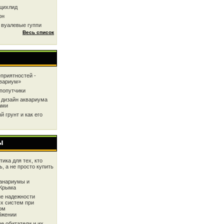
цихлид
он
 вуалевые гуппи
Весь список
приятностей -
квариум»
попутчики
 дизайн аквариума
ами
 грунт и как его
ы
ика для тех, кто
ь, а не просто купить
анариумы и
 Крыма
е надежности
х систем при
ом
бжении
е обитатели и их