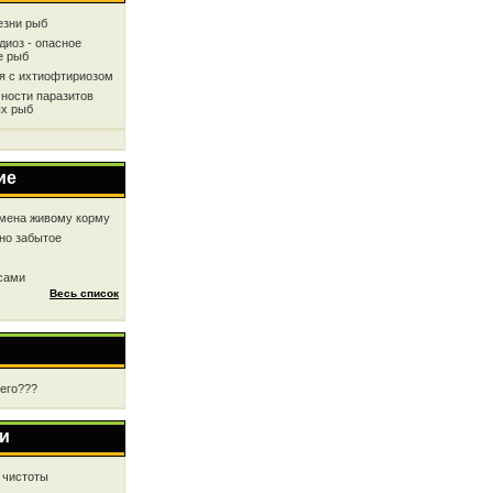
езни рыб
диоз - опасное
е рыб
ся с ихтиофтириозом
ности паразитов
х рыб
ие
мена живому корму
но забытое
 сами
Весь список
чего???
и
 чистоты