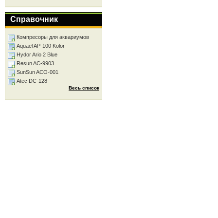
Справочник
Компресоры для аквариумов
Aquael AP-100 Kolor
Hydor Ario 2 Blue
Resun AC-9903
SunSun ACO-001
Atec DC-128
Весь список