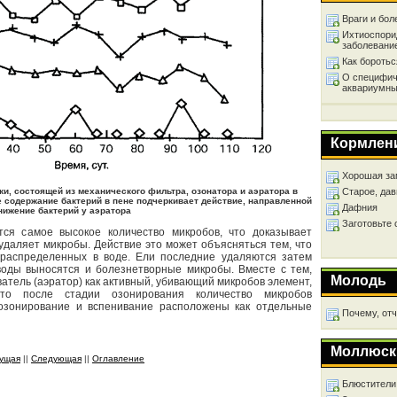
Враги и бол
Ихтиоспори
заболевани
Как бороть
О специфич
аквариумны
Кормлен
Хорошая за
ки, состоящей из механического фильтра, озонатора и аэратора в
Старое, дав
 содержание бактерий в пене подчеркивает действие, направленной
Дафния
нижение бактерий у аэратора
Заготовьте
тся самое высокое количество микробов, что доказывает
удаляет микробы. Действие это может объясняться тем, что
 распределенных в воде. Ели последние удаляются затем
воды выносятся и болезнетворные микробы. Вместе с тем,
Молодь
ватель (аэратор) как активный, убивающий микробов элемент,
что после стадии озонирования количество микробов
 озонирование и вспенивание расположены как отдельные
Почему, от
Моллюск
ущая
||
Следующая
||
Оглавление
Блюстители