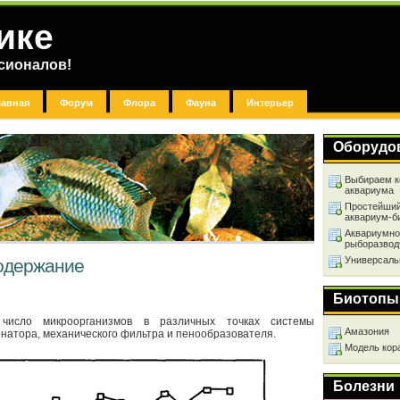
ике
сионалов!
лавная
Форум
Флора
Фауна
Интерьер
Оборудо
Выбираем к
аквариума
Простейший
аквариум-б
Аквариумно
рыборазвод
Универсаль
одержание
Биотопы
 число микроорганизмов в различных точках системы
Амазония
зонатора, механического фильтра и пенообразователя.
Модель кор
Болезни