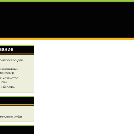
вание
омпрессор для
 комнатный
иофильтр
е хозяйство
чика
ный сачок
аллового рифа