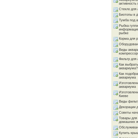
активность 
Стекло для
Биотопы в 
Тумба под 
Рыбка гуппи
информация
рыбке
Корма для 
Оборудован
Виды аквар
компрессор
Фильтр для
Как выбрать
аквариума?
Как подобра
аквариума
Изготовлен
аквариума
Изготовлен
Киеве
Виды фильт
Декорации 
Советы на
Товары для
домашних 
Обслуживан
Купить кры