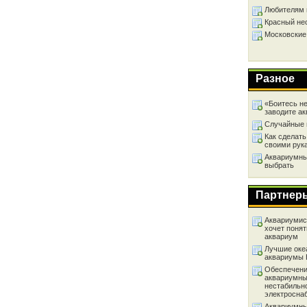
Любителям 
Красный не
Московские
Разное
«Боитесь не
заводите а
Случайные 
Как сделать
своими рук
Аквариумный
выбрать
Партнер
Аквариумист
хочет понят
аквариум
Лучшие оке
аквариумы
Обеспечени
аквариумны
нестабильн
электросна
Аквариумны