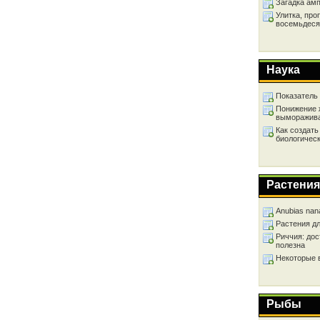
Загадка ам
Улитка, про
восемьдеся
Наука
Показатель
Понижение 
выморажив
Как создать
биологичес
Растения
Anubias nan
Растения д
Риччия: дос
полезна
Некоторые 
Рыбы