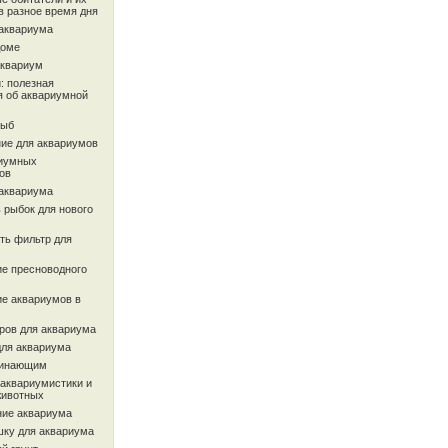
в разное время дня
 аквариума
доме
аквариум
: полезная
 об аквариумной
рыб
ие для аквариумов
иумных
ов
 аквариума
 рыбок для нового
ть фильтр для
ие пресноводного
ие аквариумов в
ров для аквариума
для аквариума
чинающим
 аквариумистики и
животных
ие аквариума
шку для аквариума