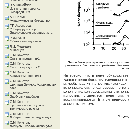
В.А. Михайлов.
Все о гуппи и других
живородящих
М.Н. Ильин.
Аквариумное рыбоводство
Г.Р. Аксельрод,
У. Вордеруинклер.
Энциклопедия аквариумиста
Р. Ласуков.
Обитатели водоемов
Л.И. Медведев.
Аквариум
С.М. Кочетов.
Советы и рецепты-1
Число бактерий в разных точках установ
С.М. Кочетов.
сравнении с бассейном с рыбками. Высокое
Советы и рецепты-2
на с
С.М. Кочетов.
Интересно, что в пене обнаруживае
Карликовые цихлиды
удивительный факт, что вспениватель 
С.М. Кочетов.
микробы растут на мелких частицах,
Цихлиды Великих Африканских
вспенивателем, то одновременно из 
озер
конечно, нельзя рассматривать вспени
С.М. Кочетов.
напротив, становится понятным, 
Барбусы и расборы
восстанавливается. В этом примере
С.М. Кочетов.
элементы системы.
Пресноводные акулы и
тропические вьюны
С.М. Кочетов.
Предыд
Лабиринтовые и радужницы
С.М. Кочетов.
Дискусы - короли аквариума