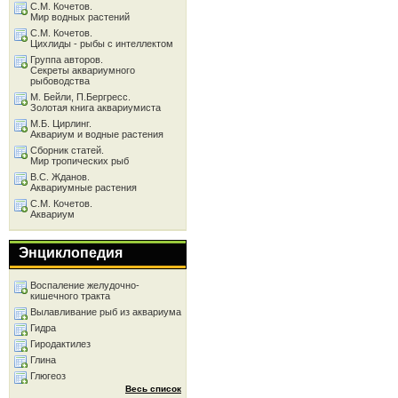
С.М. Кочетов.
Мир водных растений
С.М. Кочетов.
Цихлиды - рыбы с интеллектом
Группа авторов.
Секреты аквариумного
рыбоводства
М. Бейли, П.Бергресс.
Золотая книга аквариумиста
М.Б. Цирлинг.
Аквариум и водные растения
Сборник статей.
Мир тропических рыб
В.С. Жданов.
Аквариумные растения
С.М. Кочетов.
Аквариум
Энциклопедия
Воспаление желудочно-
кишечного тракта
Вылавливание рыб из аквариума
Гидра
Гиродактилез
Глина
Глюгеоз
Весь список