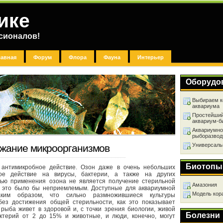
ике
сионалов!
лавная
Форум
Флора
Фауна
Интерьер
Оборудо
Выбираем к
аквариума
Простейший
аквариум-б
Аквариумно
рыборазвод
Универсаль
ржание микроорганизмов
Биотопы
 антимикробное действие. Озон даже в очень небольших
ное действие на вирусы, бактерии, а также на других
лью применения озона не является получение стерильной
Амазония
ых это было бы неприемлемым. Доступные для аквариумной
Модель кор
ким образом, что сильно размножившиеся культуры
без достижения общей стерильности, как это показывает
 рыба живет в здоровой и, с точки зрения биологии, живой
Болезни
ктерий от 2 до 15% и животные, и люди, конечно, могут