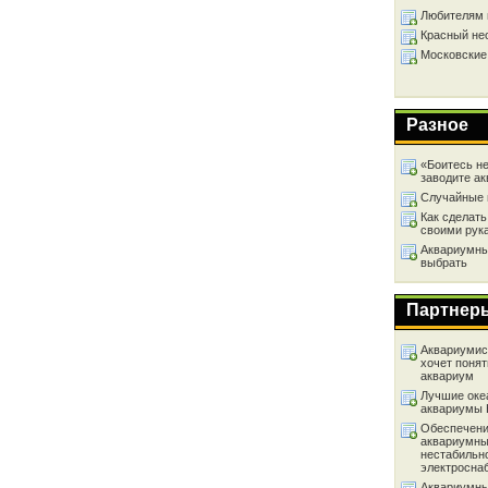
Любителям 
Красный не
Московские
Разное
«Боитесь не
заводите а
Случайные 
Как сделать
своими рук
Аквариумный
выбрать
Партнер
Аквариумист
хочет понят
аквариум
Лучшие оке
аквариумы
Обеспечени
аквариумны
нестабильн
электросна
Аквариумны