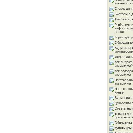
активность 
Стекло для
Биотопы в 
Тумба под 
Рыбка гуппи
информация
рыбке
Корма для 
Оборудован
Виды аквар
компрессор
Фильтр для
Как выбрать
аквариума?
Как подобра
аквариума
Изготовлен
аквариума
Изготовлен
Киеве
Виды фильт
Декорации 
Советы на
Товары для
домашних 
Обслуживан
Купить кры