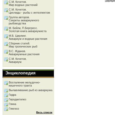
Предыд
С.М. Кочетов.
Мир водных растений
С.М. Кочетов.
Цихлиды - рыбы с интеллектом
Группа авторов.
Секреты аквариумного
рыбоводства
М. Бейли, П.Бергресс.
Золотая книга аквариумиста
М.Б. Цирлинг.
Аквариум и водные растения
Сборник статей.
Мир тропических рыб
В.С. Жданов.
Аквариумные растения
С.М. Кочетов.
Аквариум
Энциклопедия
Воспаление желудочно-
кишечного тракта
Вылавливание рыб из аквариума
Гидра
Гиродактилез
Глина
Глюгеоз
Весь список