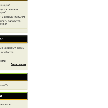
езни рыб
диоз - опасное
е рыб
ся с ихтиофтириозом
ности паразитов
х рыб
ие
мена живому корму
но забытое
 сами
Весь список
чего???
и
 чистоты