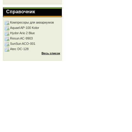
Справочник
Компресоры для аквариумов
Aquael AP-100 Kolor
Hydor Ario 2 Blue
Resun AC-9903
SunSun ACO-001
Atec DC-128
Весь список