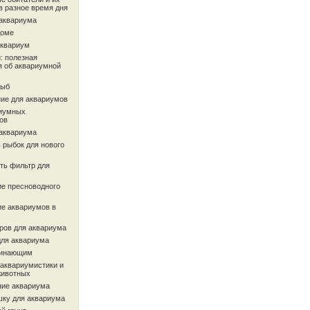
в разное время дня
 аквариума
доме
аквариум
: полезная
 об аквариумной
рыб
ие для аквариумов
иумных
ов
 аквариума
 рыбок для нового
ть фильтр для
ие пресноводного
ие аквариумов в
ров для аквариума
для аквариума
чинающим
 аквариумистики и
животных
ие аквариума
шку для аквариума