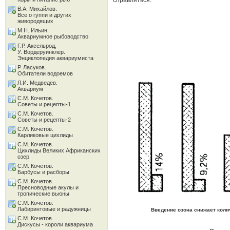
справляться.
В.А. Михайлов.
Все о гуппи и других
живородящих
М.Н. Ильин.
Аквариумное рыбоводство
Г.Р. Аксельрод,
У. Вордеруинклер.
Энциклопедия аквариумиста
Р. Ласуков.
Обитатели водоемов
Л.И. Медведев.
Аквариум
С.М. Кочетов.
Советы и рецепты-1
С.М. Кочетов.
Советы и рецепты-2
С.М. Кочетов.
Карликовые цихлиды
С.М. Кочетов.
Цихлиды Великих Африканских
озер
С.М. Кочетов.
Барбусы и расборы
С.М. Кочетов.
Пресноводные акулы и
тропические вьюны
С.М. Кочетов.
Лабиринтовые и радужницы
Введение озона снижает коли
С.М. Кочетов.
Дискусы - короли аквариума