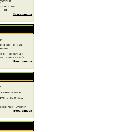
пулярии
павшая на
т лет
Весь список
 рН
жесткоcти воды
анием
 и поддерживать
кое равновесие?
Весь список
a
ля аквариумов
тупна, красива,
виды криптокорин
Весь список