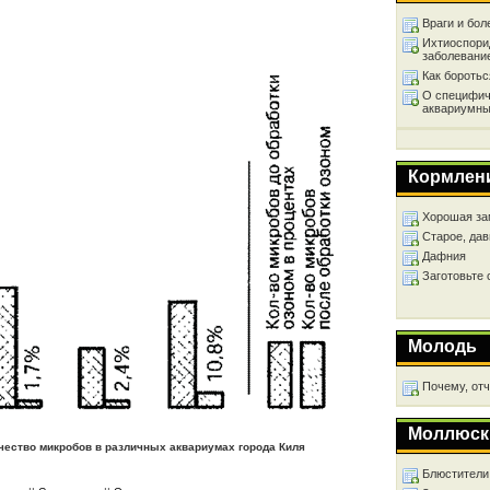
Враги и бол
Ихтиоспори
заболевани
Как бороть
О специфич
аквариумны
Кормлен
Хорошая за
Старое, дав
Дафния
Заготовьте
Молодь
Почему, от
Моллюск
чество микробов в различных аквариумах города Киля
Блюстители