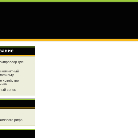
вание
омпрессор для
 комнатный
иофильтр
е хозяйство
чика
ный сачок
аллового рифа