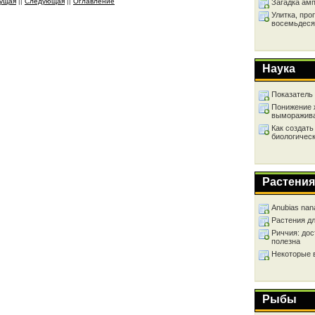
ущая
||
Следующая
||
Оглавление
Загадка ам
Улитка, про
восемьдеся
Наука
Показатель
Понижение 
выморажив
Как создать
биологичес
Растения
Anubias nan
Растения д
Риччия: дос
полезна
Некоторые 
Рыбы