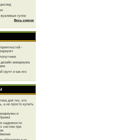
цихлид
он
 вуалевые гуппи
Весь список
приятностей -
квариум»
попутчики
 дизайн аквариума
ами
 грунт и как его
ы
ика для тех, кто
ь, а не просто купить
анариумы и
 Крыма
е надежности
х систем при
ом
бжении
е обитатели и их