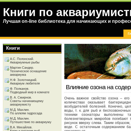
Книги по аквариумист
Лучшая on-line библиотека для начинающих и профес
Г
Книги
А.С. Полонский.
Аквариумные рыбы
Мартин Сандер.
Техническое оснащение
аквариума
Н.Ф. Золотницкий.
Аквариум любителя
Влияние озона на соде
Ф. Полканов.
Подводный мир в комнате
В. А. Смирнов.
Очень важное свойство озона – его
Советы начинающему
количествах оказывает бактерицид
аквариумисту
возбудителей болезней. Конечно, це
М.Д. Махлин.
воды, т. к. для рыб и беспозвоночн
По аллеям гидросада
техники озонаторы выполнены та
М.Д. Махлин.
болезнетворных микробов погибают 
Путешествие по аквариуму
рисунок вверху слева. Таким образом,
воде. С остаточным содержанием ба
В.А. Михайлов.
Корм и питание рыб