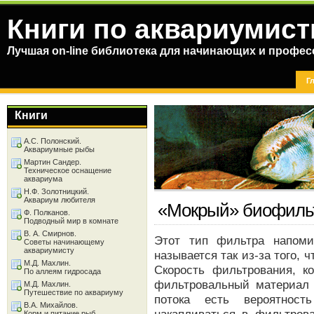
Книги по аквариумист
Лучшая on-line библиотека для начинающих и профес
Г
Книги
А.С. Полонский.
Аквариумные рыбы
Мартин Сандер.
Техническое оснащение
аквариума
Н.Ф. Золотницкий.
Аквариум любителя
«Мокрый» биофиль
Ф. Полканов.
Подводный мир в комнате
В. А. Смирнов.
Этот тип фильтра напоми
Советы начинающему
аквариумисту
называется так из-за того, 
М.Д. Махлин.
Скорость фильтрования, к
По аллеям гидросада
фильтровальный материал в
М.Д. Махлин.
Путешествие по аквариуму
потока есть вероятност
В.А. Михайлов.
Корм и питание рыб