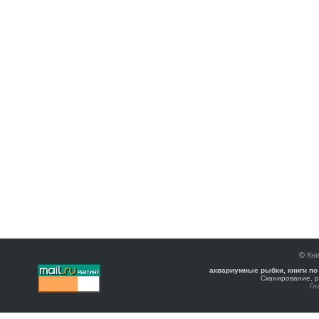
©
Кни
аквариумные рыбки, книги по
Сканирование, р
Гл