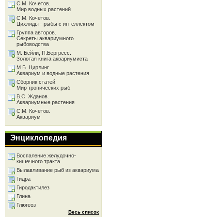
С.М. Кочетов.
Мир водных растений
С.М. Кочетов.
Цихлиды - рыбы с интеллектом
Группа авторов.
Секреты аквариумного
рыбоводства
М. Бейли, П.Бергресс.
Золотая книга аквариумиста
М.Б. Цирлинг.
Аквариум и водные растения
Сборник статей.
Мир тропических рыб
В.С. Жданов.
Аквариумные растения
С.М. Кочетов.
Аквариум
Энциклопедия
Воспаление желудочно-
кишечного тракта
Вылавливание рыб из аквариума
Гидра
Гиродактилез
Глина
Глюгеоз
Весь список