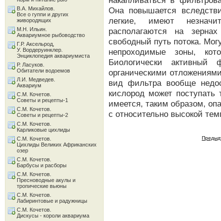
накапливаться в фильтров
В.А. Михайлов.
Она повышается вследстви
Все о гуппи и других
легкие, имеют незначи
живородящих
М.Н. Ильин.
располагаются на зернах
Аквариумное рыбоводство
свободный путь потока. Мог
Г.Р. Аксельрод,
У. Вордеруинклер.
непроходимые зоны, кото
Энциклопедия аквариумиста
Биологически активный ф
Р. Ласуков.
Обитатели водоемов
органическими отложениями
Л.И. Медведев.
вид фильтра вообще недост
Аквариум
кислород может поступать 
С.М. Кочетов.
Советы и рецепты-1
имеется, таким образом, оп
С.М. Кочетов.
с относительно высокой тем
Советы и рецепты-2
С.М. Кочетов.
Карликовые цихлиды
Предыд
С.М. Кочетов.
Цихлиды Великих Африканских
озер
С.М. Кочетов.
Барбусы и расборы
С.М. Кочетов.
Пресноводные акулы и
тропические вьюны
С.М. Кочетов.
Лабиринтовые и радужницы
С.М. Кочетов.
Дискусы - короли аквариума