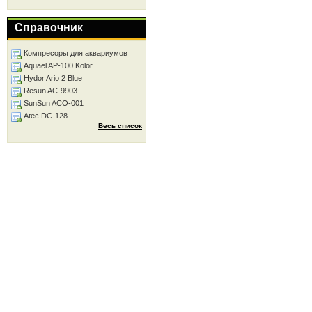
Справочник
Компресоры для аквариумов
Aquael AP-100 Kolor
Hydor Ario 2 Blue
Resun AC-9903
SunSun ACO-001
Atec DC-128
Весь список