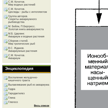
С.М. Кочетов.
Мир водных растений
С.М. Кочетов.
Цихлиды - рыбы с интеллектом
Группа авторов.
Секреты аквариумного
рыбоводства
М. Бейли, П.Бергресс.
Золотая книга аквариумиста
М.Б. Цирлинг.
Аквариум и водные растения
Сборник статей.
Мир тропических рыб
В.С. Жданов.
Аквариумные растения
С.М. Кочетов.
Аквариум
Энциклопедия
Воспаление желудочно-
кишечного тракта
Вылавливание рыб из аквариума
Гидра
Гиродактилез
Глина
Глюгеоз
Весь список