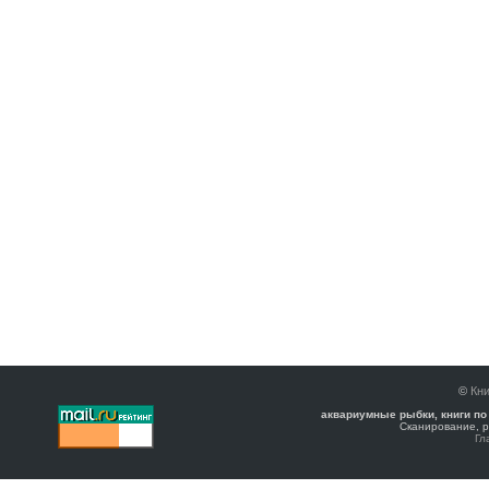
©
Кни
аквариумные рыбки, книги по
Сканирование, р
Гл