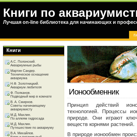
Книги по аквариумист
Лучшая on-line библиотека для начинающих и профес
Г
Книги
А.С. Полонский.
Аквариумные рыбы
Мартин Сандер.
Техническое оснащение
аквариума
Н.Ф. Золотницкий.
Аквариум любителя
Ионообменник
Ф. Полканов.
Подводный мир в комнате
В. А. Смирнов.
Принцип действий ионо
Советы начинающему
аквариумисту
технологией. Процессы ио
М.Д. Махлин.
природе. Они играют клю
По аллеям гидросада
веществ корнями растений.
М.Д. Махлин.
Путешествие по аквариуму
В.А. Михайлов.
В природе ионообмен проис
Корм и питание рыб