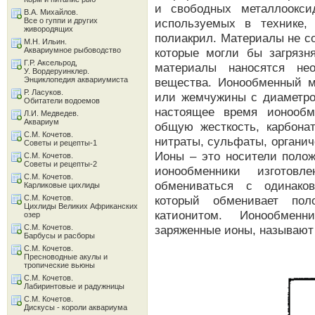
и свободных металлоокси
В.А. Михайлов.
Все о гуппи и других
используемых в технике,
живородящих
полиакрил. Материалы не с
М.Н. Ильин.
Аквариумное рыбоводство
которые могли бы загрязн
Г.Р. Аксельрод,
материалы наносятся не
У. Вордеруинклер.
Энциклопедия аквариумиста
вещества. Ионообменный м
Р. Ласуков.
или жемчужины с диаметр
Обитатели водоемов
настоящее время ионообм
Л.И. Медведев.
Аквариум
общую жесткость, карбона
С.М. Кочетов.
нитраты, сульфаты, органи
Советы и рецепты-1
Ионы – это носители полож
С.М. Кочетов.
Советы и рецепты-2
ионообменники изготов
С.М. Кочетов.
обмениваться с одинако
Карликовые цихлиды
С.М. Кочетов.
который обменивает пол
Цихлиды Великих Африканских
катионитом. Ионообменн
озер
С.М. Кочетов.
заряженные ионы, называют
Барбусы и расборы
С.М. Кочетов.
Пресноводные акулы и
тропические вьюны
С.М. Кочетов.
Лабиринтовые и радужницы
С.М. Кочетов.
Дискусы - короли аквариума