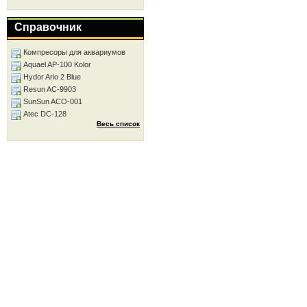
Справочник
Компресоры для аквариумов
Aquael AP-100 Kolor
Hydor Ario 2 Blue
Resun AC-9903
SunSun ACO-001
Atec DC-128
Весь список