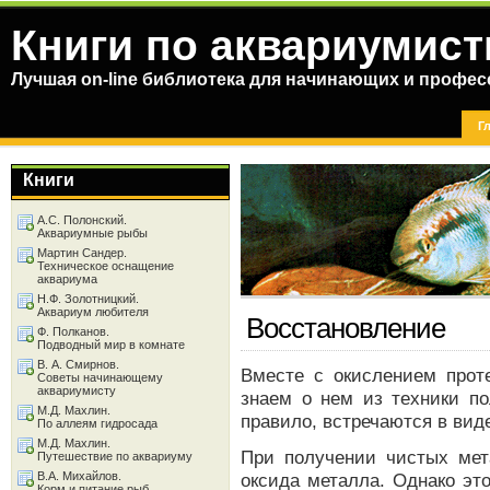
Книги по аквариумист
Лучшая on-line библиотека для начинающих и профес
Г
Книги
А.С. Полонский.
Аквариумные рыбы
Мартин Сандер.
Техническое оснащение
аквариума
Н.Ф. Золотницкий.
Аквариум любителя
Восстановление
Ф. Полканов.
Подводный мир в комнате
В. А. Смирнов.
Вместе с окислением прот
Советы начинающему
аквариумисту
знаем о нем из техники по
М.Д. Махлин.
правило, встречаются в вид
По аллеям гидросада
М.Д. Махлин.
При получении чистых мет
Путешествие по аквариуму
В.А. Михайлов.
оксида металла. Однако эт
Корм и питание рыб