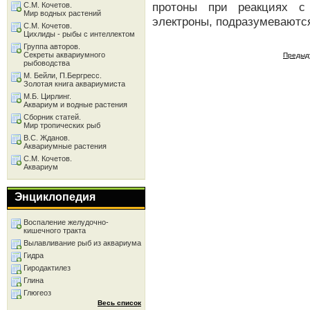
протоны при реакциях с
С.М. Кочетов.
Мир водных растений
электроны, подразумеваются
С.М. Кочетов.
Цихлиды - рыбы с интеллектом
Группа авторов.
Секреты аквариумного
Предыд
рыбоводства
М. Бейли, П.Бергресс.
Золотая книга аквариумиста
М.Б. Цирлинг.
Аквариум и водные растения
Сборник статей.
Мир тропических рыб
В.С. Жданов.
Аквариумные растения
С.М. Кочетов.
Аквариум
Энциклопедия
Воспаление желудочно-
кишечного тракта
Вылавливание рыб из аквариума
Гидра
Гиродактилез
Глина
Глюгеоз
Весь список