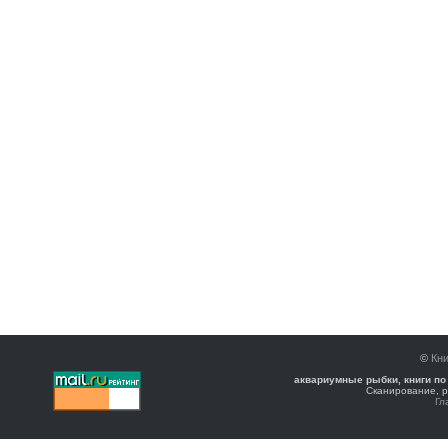
©
Кни
аквариумные рыбки, книги по
Сканирование, р
Гл