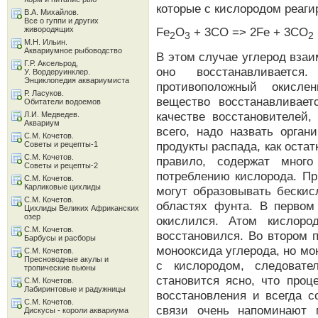
которые с кислородом реаги
В.А. Михайлов.
Все о гуппи и других
живородящих
Fe
O
+ 3CO => 2Fe + 3CO
2
3
2
М.Н. Ильин.
Аквариумное рыбоводство
В этом случае углерод взаи
Г.Р. Аксельрод,
оно восстанавливается
У. Вордеруинклер.
Энциклопедия аквариумиста
противоположный окисле
Р. Ласуков.
вещество восстанавливает
Обитатели водоемов
качестве восстановителей,
Л.И. Медведев.
Аквариум
всего, надо назвать орган
С.М. Кочетов.
продукты распада, как остат
Советы и рецепты-1
С.М. Кочетов.
правило, содержат мног
Советы и рецепты-2
потреблению кислорода. Пр
С.М. Кочетов.
Карликовые цихлиды
могут образовывать бескис
С.М. Кочетов.
областях фунта. В первом
Цихлиды Великих Африканских
озер
окислился. Атом кислоро
С.М. Кочетов.
восстановился. Во втором 
Барбусы и расборы
монооксида углерода, но мо
С.М. Кочетов.
Пресноводные акулы и
с кислородом, следовате
тропические вьюны
становится ясно, что проц
С.М. Кочетов.
Лабиринтовые и радужницы
восстановления и всегда с
С.М. Кочетов.
связи очень напоминают 
Дискусы - короли аквариума