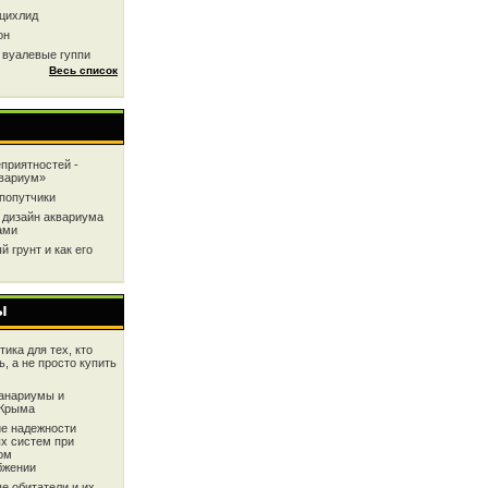
цихлид
он
 вуалевые гуппи
Весь список
приятностей -
квариум»
попутчики
 дизайн аквариума
ами
 грунт и как его
ы
ика для тех, кто
ь, а не просто купить
анариумы и
 Крыма
е надежности
х систем при
ом
бжении
е обитатели и их