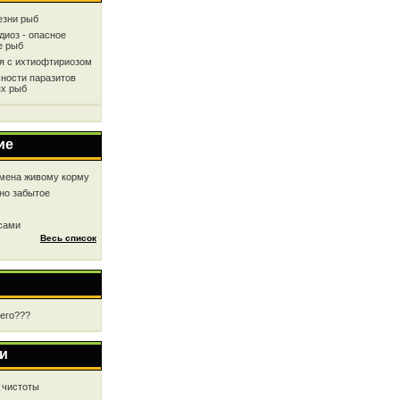
езни рыб
диоз - опасное
е рыб
ся с ихтиофтириозом
ности паразитов
х рыб
ие
мена живому корму
но забытое
 сами
Весь список
чего???
и
 чистоты