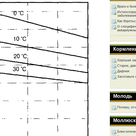
Враги и бол
Ихтиоспори
заболевани
Как бороть
О специфич
аквариумны
Кормлен
Хорошая за
Старое, дав
Дафния
Заготовьте
Молодь
Почему, от
Моллюск
Блюстители