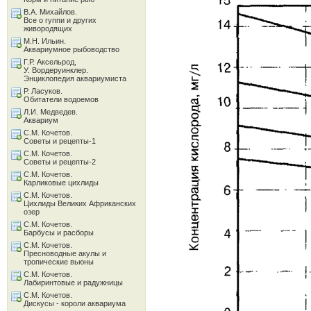
В.А. Михайлов.
Все о гуппи и других
живородящих
М.Н. Ильин.
Аквариумное рыбоводство
Г.Р. Аксельрод,
У. Вордеруинклер.
Энциклопедия аквариумиста
Р. Ласуков.
Обитатели водоемов
Л.И. Медведев.
Аквариум
С.М. Кочетов.
Советы и рецепты-1
С.М. Кочетов.
Советы и рецепты-2
С.М. Кочетов.
Карликовые цихлиды
С.М. Кочетов.
Цихлиды Великих Африканских
озер
С.М. Кочетов.
Барбусы и расборы
С.М. Кочетов.
Пресноводные акулы и
тропические вьюны
С.М. Кочетов.
Лабиринтовые и радужницы
С.М. Кочетов.
Дискусы - короли аквариума