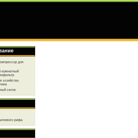
вание
омпрессор для
 комнатный
иофильтр
е хозяйство
чика
ный сачок
аллового рифа