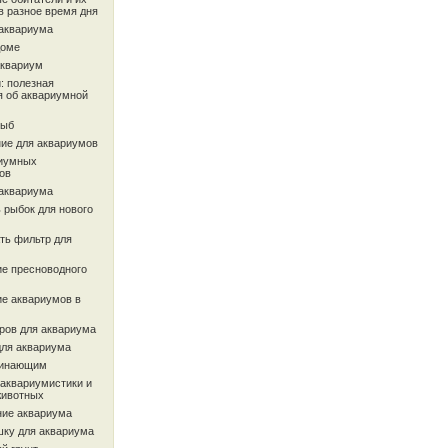
в разное время дня
 аквариума
доме
аквариум
: полезная
 об аквариумной
рыб
ие для аквариумов
иумных
ов
 аквариума
 рыбок для нового
ть фильтр для
ие пресноводного
ие аквариумов в
ров для аквариума
для аквариума
чинающим
 аквариумистики и
животных
ие аквариума
шку для аквариума