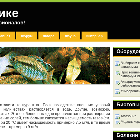
ике
сионалов!
лавная
Форум
Флора
Фауна
Интерьер
Оборудо
Выбираем к
аквариума
Простейший
аквариум-б
Аквариумно
рыборазвод
Универсаль
Биотопы
отчасти конкурентно. Если вследствие внешних условий
количествах растворяется в воде, другие, возможно,
ствах. Это особенно наглядно проявляется при растворении
Амазония
жание солей, тем больше снижается насыщаемость газов (см.
Модель кор
 при 20 °C имеет насыщаемость примерно 7,5 мг/л, в то время
ре – примерно 9 мг/л.
Болезни