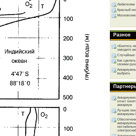
Любителям 
Красный не
Московские
Разное
«Боитесь не
заводите а
Случайные 
Как сделать
своими рук
Аквариумный
выбрать
Партнер
Аквариумист
хочет понят
аквариум
Лучшие оке
аквариумы
Обеспечени
аквариумны
нестабильн
электросна
Аквариумны