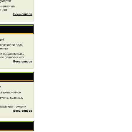
пулярии
павшая на
т лет
Весь список
 рН
жесткоcти воды
анием
 и поддерживать
кое равновесие?
Весь список
a
ля аквариумов
тупна, красива,
виды криптокорин
Весь список