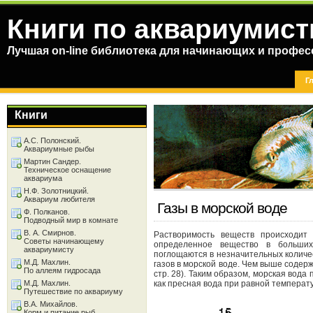
Книги по аквариумист
Лучшая on-line библиотека для начинающих и профес
Г
Книги
А.С. Полонский.
Аквариумные рыбы
Мартин Сандер.
Техническое оснащение
аквариума
Н.Ф. Золотницкий.
Аквариум любителя
Газы в морской воде
Ф. Полканов.
Подводный мир в комнате
В. А. Смирнов.
Растворимость веществ происходит 
Советы начинающему
определенное вещество в больших 
аквариумисту
поглощаются в незначительных количе
М.Д. Махлин.
газов в морской воде. Чем выше содер
По аллеям гидросада
стр. 28). Таким образом, морская вода
М.Д. Махлин.
как пресная вода при равной температу
Путешествие по аквариуму
В.А. Михайлов.
Корм и питание рыб