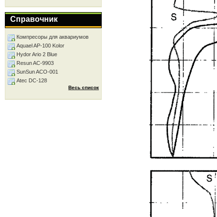
Справочник
Компресоры для аквариумов
Aquael AP-100 Kolor
Hydor Ario 2 Blue
Resun AC-9903
SunSun ACO-001
Atec DC-128
Весь список