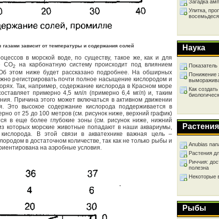
Загадка ам
Улитка, про
восемьдеся
газами зависит от температуры и содержания солей
Наука
оцессов в морской воде, по существу, такое же, как и для
е CO
на карбонатную систему происходит под влиянием
Показатель
2
 Об этом ниже будет рассказано подробнее. На обширных
Понижение 
ожно регистрировать почти полное насыщение кислородом и
выморажив
морях. Так, например, содержание кислорода в Красном море
Как создать
оставляет примерно 4,5 мл/л (примерно 6,4 мг/л) и, таким
биологичес
ния. Причина этого может включаться в активном движении
ия. Это высокое содержание кислорода поддерживается в
рно от 25 до 100 метров (см. рисунок ниже, верхний график)
тся в еще более глубокие зоны (см. рисунок ниже, нижний
Растения
 из которых морские животные попадают в наши аквариумы,
кислорода. В этой связи в акватехнике важная цель –
ородом в достаточном количестве, так как не только рыбы и
Anubias nan
риентирована на аэробные условия.
Растения д
Риччия: дос
полезна
Некоторые 
Рыбы