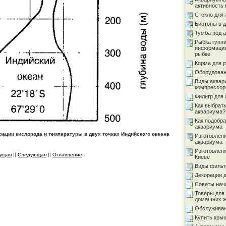
активность 
Стекло для
Биотопы в 
Тумба под 
Рыбка гуппи
информация
рыбке
Корма для 
Оборудован
Виды аквар
компрессор
Фильтр для
Как выбрать
аквариума?
Как подобра
аквариума
рации кислорода и температуры в двух точках Индийского океана
Изготовлен
аквариума
Изготовлен
ущая
||
Следующая
||
Оглавление
Киеве
Виды фильт
Декорации 
Советы на
Товары для
домашних 
Обслуживан
Купить кры