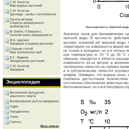
С.М. Кочетов.
Мир водных растений
С.М. Кочетов.
Цихлиды - рыбы с интеллектом
Группа авторов.
Секреты аквариумного
рыбоводства
Насыщаемость морской воды 
М. Бейли, П.Бергресс.
Значение газов для биохимических пр
Золотая книга аквариумиста
пресной воды. В частности, действи
М.Б. Цирлинг.
высоких значений pH морской воды.
Аквариум и водные растения
территориях на поверхности морей м
Сборник статей.
не только в холодных, но и в теплых 
Мир тропических рыб
при температуре от 25 °C до 30 °C с
В.С. Жданов.
образом, находится в области насыще
Аквариумные растения
поверхности из-за ветров и волнен
С.М. Кочетов.
тропических областях на глубине приме
Аквариум
и в субтропических областях опускае
график). Очевидно, что водные зоны,
снабжены достаточным количеством 
Энциклопедия
постоянное обеспечение животных кисл
беспозвоночные, но и вся биосфера со
Воспаление желудочно-
кишечного тракта
Вылавливание рыб из аквариума
Гидра
Гиродактилез
Глина
Глюгеоз
Весь список