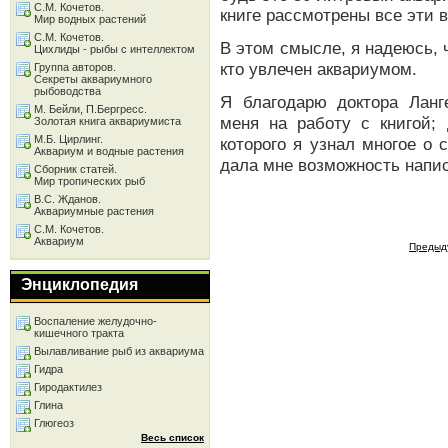
С.М. Кочетов.
книге рассмотрены все эти 
Мир водных растений
С.М. Кочетов.
В этом смысле, я надеюсь, ч
Цихлиды - рыбы с интеллектом
кто увлечен аквариумом.
Группа авторов.
Секреты аквариумного
рыбоводства
Я благодарю доктора Ланг
М. Бейли, П.Бергресс.
меня на работу с книгой; 
Золотая книга аквариумиста
М.Б. Цирлинг.
которого я узнал многое о
Аквариум и водные растения
дала мне возможность написа
Сборник статей.
Мир тропических рыб
В.С. Жданов.
Аквариумные растения
С.М. Кочетов.
Аквариум
Предыд
Энциклопедия
Воспаление желудочно-
кишечного тракта
Вылавливание рыб из аквариума
Гидра
Гиродактилез
Глина
Глюгеоз
Весь список