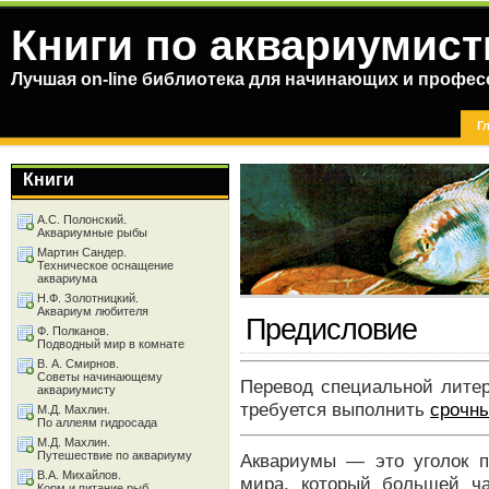
Книги по аквариумист
Лучшая on-line библиотека для начинающих и профес
Г
Книги
А.С. Полонский.
Аквариумные рыбы
Мартин Сандер.
Техническое оснащение
аквариума
Н.Ф. Золотницкий.
Аквариум любителя
Предисловие
Ф. Полканов.
Подводный мир в комнате
В. А. Смирнов.
Советы начинающему
Перевод специальной литер
аквариумисту
требуется выполнить
срочн
М.Д. Махлин.
По аллеям гидросада
М.Д. Махлин.
Путешествие по аквариуму
Аквариумы — это уголок п
В.А. Михайлов.
мира, который большей ча
Корм и питание рыб