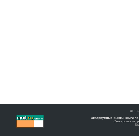
©
Кни
аквариумные рыбки, книги по
Сканирование, р
Гл