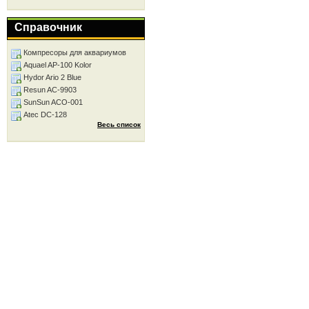
Справочник
Компресоры для аквариумов
Aquael AP-100 Kolor
Hydor Ario 2 Blue
Resun AC-9903
SunSun ACO-001
Atec DC-128
Весь список