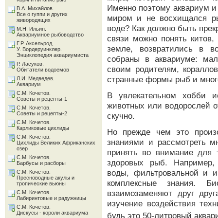
Именно поэтому аквариум и
В.А. Михайлов.
Все о гуппи и других
миром и не восхищался ры
живородящих
воде? Как должно быть прек
М.Н. Ильин.
Аквариумное рыбоводство
связи можно понять китов,
Г.Р. Аксельрод,
земле, возвратились в в
У. Вордеруинклер.
Энциклопедия аквариумиста
собраны в аквариуме: мал
Р. Ласуков.
своим родителям, коралло
Обитатели водоемов
странные формы рыб и мног
Л.И. Медведев.
Аквариум
С.М. Кочетов.
В увлекательном хобби и
Советы и рецепты-1
животных или водорослей от
С.М. Кочетов.
Советы и рецепты-2
скучно.
С.М. Кочетов.
Карликовые цихлиды
Но прежде чем это произ
С.М. Кочетов.
знаниями и рассмотреть мн
Цихлиды Великих Африканских
озер
принять во внимание для 
С.М. Кочетов.
здоровых рыб. Например,
Барбусы и расборы
воды, фильтровальной и и
С.М. Кочетов.
Пресноводные акулы и
комплексные знания. Би
тропические вьюны
взаимозаменяют друг друг
С.М. Кочетов.
Лабиринтовые и радужницы
изучение воздействия техн
С.М. Кочетов.
Дискусы - короли аквариума
будь это 50-литровый аквар